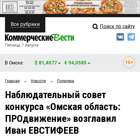
Все рубрики
Поиск по сайту
ПОЛИТИКА
Свежий выпуск
Медиа
ФИНАНСЫ
Пятница, 7 Августа
Кто есть кто
НЕДВИЖИМОСТЬ
В Омске:
$ 81,4077
€ 94,0585
Интервью
БИЗНЕС
Главная
→
Новости
→
Политика
Мнения
ОБЩЕСТВО
Наблюдательный совет
Рейтинги
ЗАКОН
конкурса «Омская область:
Блоги
НОВОСТИ КОМПАНИЙ
ПРОдвижение» возглавил
Архив
ПРОИСШЕСТВИЯ
Иван ЕВСТИФЕЕВ