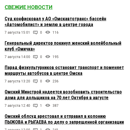
СВЕЖИЕ НОВОСТИ
Суд конфисковал у АО «Омскавтотранс» бассейн
«Автомобилист» и землю в центре города
7 августа 15:01
0
116
Генеральный директор покинул женский волейбольный
клуб «Омичка»
7 августа 14:00
0
195
Парад физкультурников остановит транспорт и поменяет
маршруты автобусов в центре Омска
7 августа 13:20
0
236
Омский Минстрой надеется возобновить строительство
дома для дольщиков на 70 лет Октября в августе
7 августа 12:40
1
387
Омский облсуд арестовал и отправил в колонию
ПЫЖОВА и РЫГАЕВА по делу о запрещенной организации