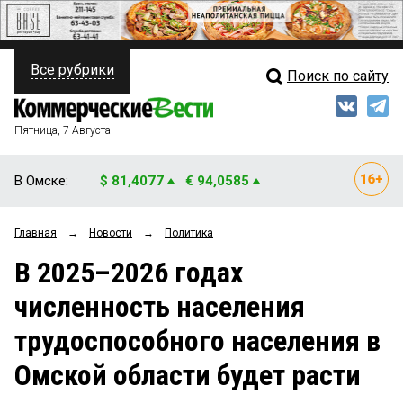
Все рубрики
Поиск по сайту
ПОЛИТИКА
Свежий выпуск
Медиа
ФИНАНСЫ
Пятница, 7 Августа
Кто есть кто
НЕДВИЖИМОСТЬ
В Омске:
$ 81,4077
€ 94,0585
Интервью
БИЗНЕС
Главная
→
Новости
→
Политика
Мнения
ОБЩЕСТВО
В 2025–2026 годах
Рейтинги
ЗАКОН
численность населения
Блоги
НОВОСТИ КОМПАНИЙ
трудоспособного населения в
Архив
ПРОИСШЕСТВИЯ
Омской области будет расти