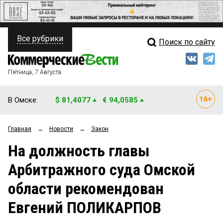
Все рубрики
Поиск по сайту
ПОЛИТИКА
Свежий выпуск
Медиа
ФИНАНСЫ
Пятница, 7 Августа
Кто есть кто
НЕДВИЖИМОСТЬ
В Омске:
$ 81,4077
€ 94,0585
Интервью
БИЗНЕС
Главная
→
Новости
→
Закон
Мнения
ОБЩЕСТВО
На должность главы
Рейтинги
ЗАКОН
Арбитражного суда Омской
Блоги
НОВОСТИ КОМПАНИЙ
области рекомендован
Архив
ПРОИСШЕСТВИЯ
Евгений ПОЛИКАРПОВ