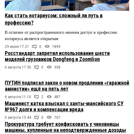
Как стать нотариусом: сложный ли путь в
профессию?
В отличие от распространенного мнения доступ в профессию
нотариуса является открытым
29 июля 17:21
0
1899
Росстандарт запретил использование шести
моделей грузовиков Dongfeng и Zoomlion
6 августа 17:30
0
358
ПУТИН подписал закон о новом продлении «гаражной
амнистии» ещё на пять лет
6 августа 11:10
2
487
Машинист катка взыскал с ханты-мансийского СУ
№967 долги и компенсации вреда
5 августа 15:44
0
707
Прокуратура требует конфисковать у чиновницы
машины, купленные на неподтвержденные доходы