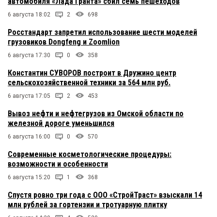
автомобиля «Лада Гранта» сбил семь пешеходов
6 августа 18:02
2
698
Росстандарт запретил использование шести моделей
грузовиков Dongfeng и Zoomlion
6 августа 17:30
0
358
Константин СУВОРОВ построит в Дружино центр
сельскохозяйственной техники за 564 млн руб.
6 августа 17:05
2
453
Вывоз нефти и нефтегрузов из Омской области по
железной дороге уменьшился
6 августа 16:00
0
570
Современные косметологические процедуры:
возможности и особенности
6 августа 15:20
1
368
Спустя ровно три года с ООО «СтройТраст» взыскали 14
млн рублей за гортензии и тротуарную плитку