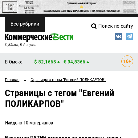
Все рубрики
Поиск по сайту
ПОЛИТИКА
Свежий выпуск
Медиа
ФИНАНСЫ
Суббота, 8 Августа
Кто есть кто
НЕДВИЖИМОСТЬ
В Омске:
$ 82,1665
€ 94,8366
Интервью
БИЗНЕС
Главная
→
Страницы c тегом "Евгений ПОЛИКАРПОВ"
Мнения
ОБЩЕСТВО
Страницы c тегом "Евгений
Рейтинги
ЗАКОН
ПОЛИКАРПОВ"
Блоги
НОВОСТИ КОМПАНИЙ
Архив
Найдено
10
материалов
ПРОИСШЕСТВИЯ
Владимир ПУТИН утвердил на должность главы
СТИЛЬ ЖИЗНИ