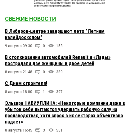
СВЕЖИЕ НОВОСТИ
В Либеров-центре завершают лето "Летним
калейдоскопом"
9 августа 09:30
0
153
В столкновении автомобилей Renault и «Лады»
пострадали две женщины и двое детей
8 августа 21:48
0
389
С Днем строителя!
8 августа 18:00
1
397
Эльвира НАБИУЛЛИНА: «Некоторые компании даже в
убыток себе пытаются удержать рабочую силу на
производствах, хотя спрос в их секторах объективно
падает»
8 августа 16:45
3
551