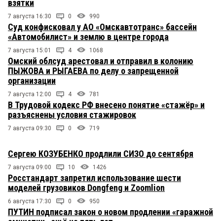
взятки
7 августа 16:30
0
990
Суд конфисковал у АО «Омскавтотранс» бассейн
«Автомобилист» и землю в центре города
7 августа 15:01
4
1068
Омский облсуд арестовал и отправил в колонию
ПЫЖОВА и РЫГАЕВА по делу о запрещенной
организации
7 августа 12:00
4
781
В Трудовой кодекс РФ внесено понятие «стажёр» и
разъяснены условия стажировок
7 августа 09:30
0
719
Сергею КОЗУБЕНКО продлили СИЗО до сентября
7 августа 09:00
10
1426
Росстандарт запретил использование шести
моделей грузовиков Dongfeng и Zoomlion
6 августа 17:30
0
950
ПУТИН подписал закон о новом продлении «гаражной