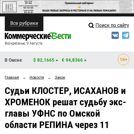
Все рубрики
Поиск по сайту
ПОЛИТИКА
Свежий выпуск
Медиа
ФИНАНСЫ
Воскресенье, 9 Августа
Кто есть кто
НЕДВИЖИМОСТЬ
В Омске:
$ 82,1665
€ 94,8366
Интервью
БИЗНЕС
Главная
→
Новости
→
Закон
Мнения
ОБЩЕСТВО
Судьи КЛОСТЕР, ИСАХАНОВ и
Рейтинги
ЗАКОН
ХРОМЕНОК решат судьбу экс-
Блоги
НОВОСТИ КОМПАНИЙ
главы УФНС по Омской
Архив
ПРОИСШЕСТВИЯ
области РЕПИНА через 11