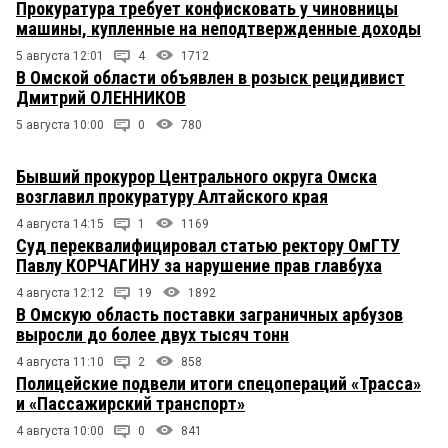
Прокуратура требует конфисковать у чиновницы
машины, купленные на неподтвержденные доходы
5 августа 12:01
4
1712
В Омской области объявлен в розыск рецидивист
Дмитрий ОЛЕННИКОВ
5 августа 10:00
0
780
Бывший прокурор Центрального округа Омска
возглавил прокуратуру Алтайского края
4 августа 14:15
1
1169
Суд переквалифицировал статью ректору ОмГТУ
Павлу КОРЧАГИНУ за нарушение прав главбуха
4 августа 12:12
19
1892
В Омскую область поставки заграничных арбузов
выросли до более двух тысяч тонн
4 августа 11:10
2
858
Полицейские подвели итоги спецопераций «Трасса»
и «Пассажирский транспорт»
4 августа 10:00
0
841