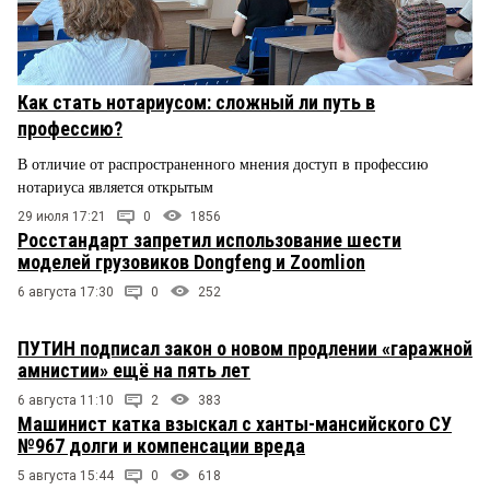
Как стать нотариусом: сложный ли путь в
профессию?
В отличие от распространенного мнения доступ в профессию
нотариуса является открытым
29 июля 17:21
0
1856
Росстандарт запретил использование шести
моделей грузовиков Dongfeng и Zoomlion
6 августа 17:30
0
252
ПУТИН подписал закон о новом продлении «гаражной
амнистии» ещё на пять лет
6 августа 11:10
2
383
Машинист катка взыскал с ханты-мансийского СУ
№967 долги и компенсации вреда
5 августа 15:44
0
618