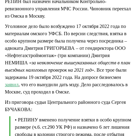
РЕПИН был назначен начальником Контрольно-
ревизионного управления МЧС России. Чиновник переехал
из Омска в Москву. ​
Уголовное дело было возбуждено 17 октября 2022 года по
материалам омского УФСБ. По версии следствия, взятка в
особо крупном размере была получена через посредника –
адвоката Дмитрия ГРИГОРЬЕВА – от гендиректора ООО
«Нефтегазстроймонтаж» (три компании) Дмитрия
НЕМИША «
за невключение вышеуказанных обществ в план
выездных налоговых проверок на 2021 год
». Все трое были
задержаны 19 октября 2022 года. На допросе бизнесмен
заявил
, что его вынудили дать мзду. Дело расследовалось в
Москве, суд проходил в Омске.
Из приговора судьи Центрального районного суда Сергея
БУЧАКОВА:
• РЕПИНУ вменено получение взятки в особо крупном
размере (ч.6. ст.290 УК РФ) и назначено 6 лет лишения
свободы в колонии строгого режима, после отбытия