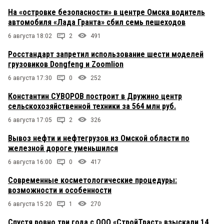
На «островке безопасности» в центре Омска водитель
автомобиля «Лада Гранта» сбил семь пешеходов
6 августа 18:02
2
491
Росстандарт запретил использование шести моделей
грузовиков Dongfeng и Zoomlion
6 августа 17:30
0
252
Константин СУВОРОВ построит в Дружино центр
сельскохозяйственной техники за 564 млн руб.
6 августа 17:05
2
326
Вывоз нефти и нефтегрузов из Омской области по
железной дороге уменьшился
6 августа 16:00
0
417
Современные косметологические процедуры:
возможности и особенности
6 августа 15:20
1
270
Спустя ровно три года с ООО «СтройТраст» взыскали 14