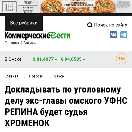
Все рубрики
Поиск по сайту
ПОЛИТИКА
Свежий выпуск
Медиа
ФИНАНСЫ
Пятница, 7 Августа
Кто есть кто
НЕДВИЖИМОСТЬ
В Омске:
$ 81,4077
€ 94,0585
Интервью
БИЗНЕС
Главная
→
Новости
→
Закон
Мнения
ОБЩЕСТВО
Докладывать по уголовному
Рейтинги
ЗАКОН
делу экс-главы омского УФНС
Блоги
НОВОСТИ КОМПАНИЙ
РЕПИНА будет судья
Архив
ПРОИСШЕСТВИЯ
ХРОМЕНОК