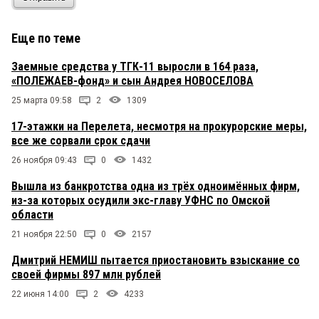
Еще по теме
Заемные средства у ТГК-11 выросли в 164 раза,
«ПОЛЕЖАЕВ-фонд» и сын Андрея НОВОСЕЛОВА
25 марта 09:58
2
1309
17-этажки на Перелета, несмотря на прокурорские меры,
все же сорвали срок сдачи
26 ноября 09:43
0
1432
Вышла из банкротства одна из трёх одноимённых фирм,
из-за которых осудили экс-главу УФНС по Омской
области
21 ноября 22:50
0
2157
Дмитрий НЕМИШ пытается приостановить взыскание со
своей фирмы 897 млн рублей
22 июня 14:00
2
4233