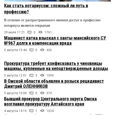
Как стать нотариусом: сложный ли путь в
профессию?
В отличие от распространенного мнения доступ в профессию
нотариуса является открытым
29 июля 17:21
0
1761
Машинист катка взыскал с ханты-мансийского СУ
№967 долги и компенсации вреда
5 августа 15:44
0
426
Прокуратура требует конфисковать у чиновницы
машины, купленные на неподтвержденные доходы
5 августа 12:01
3
1059
В Омской области объявлен в розыск рецидивист
Дмитрий ОЛЕННИКОВ
5 августа 10:00
0
579
Бывший прокурор Центрального округа Омска
возглавил прокуратуру Алтайского края
4 августа 14:15
1
1024