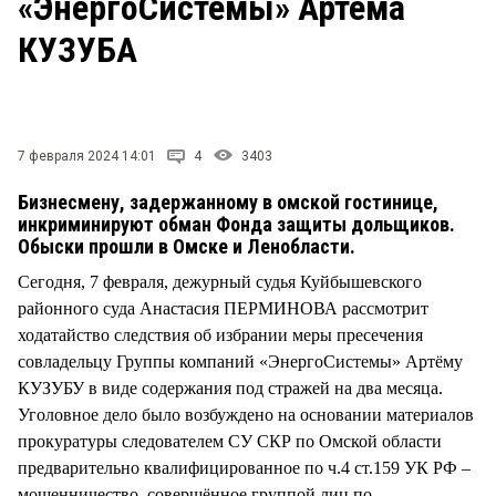
«ЭнергоСистемы» Артёма
СТИЛЬ ЖИЗНИ
КУЗУБА
7 февраля 2024 14:01
4
3403
Бизнесмену, задержанному в омской гостинице,
инкриминируют обман Фонда защиты дольщиков.
Обыски прошли в Омске и Ленобласти.
Сегодня, 7 февраля, дежурный судья Куйбышевского
районного суда Анастасия ПЕРМИНОВА рассмотрит
ходатайство следствия об избрании меры пресечения
совладельцу Группы компаний «ЭнергоСистемы» Артёму
КУЗУБУ в виде содержания под стражей на два месяца.
Уголовное дело было возбуждено на основании материалов
прокуратуры следователем СУ СКР по Омской области
предварительно квалифицированное по ч.4 ст.159 УК РФ –
мошенничество, совершённое группой лиц по