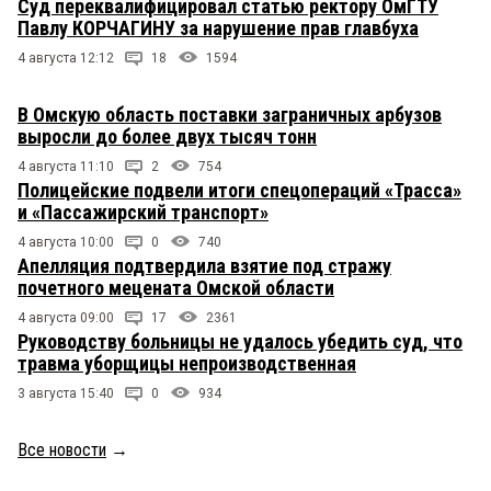
Суд переквалифицировал статью ректору ОмГТУ
Павлу КОРЧАГИНУ за нарушение прав главбуха
4 августа 12:12
18
1594
В Омскую область поставки заграничных арбузов
выросли до более двух тысяч тонн
4 августа 11:10
2
754
Полицейские подвели итоги спецопераций «Трасса»
и «Пассажирский транспорт»
4 августа 10:00
0
740
Апелляция подтвердила взятие под стражу
почетного мецената Омской области
4 августа 09:00
17
2361
Руководству больницы не удалось убедить суд, что
травма уборщицы непроизводственная
3 августа 15:40
0
934
Все новости
→