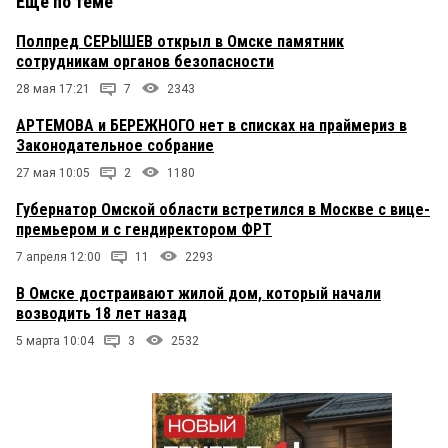
Еще по теме
Полпред СЕРЫШЕВ открыл в Омске памятник
сотрудникам органов безопасности
28 мая 17:21
7
2343
АРТЕМОВА и БЕРЕЖНОГО нет в списках на праймериз в
Законодательное собрание
27 мая 10:05
2
1180
Губернатор Омской области встретился в Москве с вице-
премьером и с гендиректором ФРТ
7 апреля 12:00
11
2293
В Омске достраивают жилой дом, который начали
возводить 18 лет назад
5 марта 10:04
3
2532