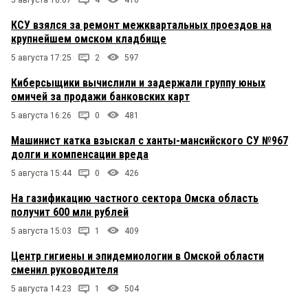
5 августа 18:07
4
416
КСУ взялся за ремонт межквартальных проездов на
крупнейшем омском кладбище
5 августа 17:25
2
597
Киберсыщики вычислили и задержали группу юных
омичей за продажи банковских карт
5 августа 16:26
0
481
Машинист катка взыскал с ханты-мансийского СУ №967
долги и компенсации вреда
5 августа 15:44
0
426
На газификацию частного сектора Омска область
получит 600 млн рублей
5 августа 15:03
1
409
Центр гигиены и эпидемиологии в Омской области
сменил руководителя
5 августа 14:23
1
504