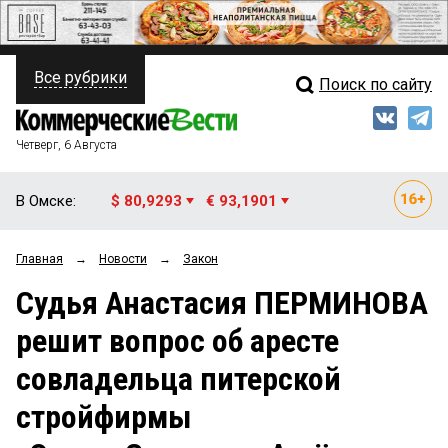
Все рубрики
Поиск по сайту
ПОЛИТИКА
Свежий выпуск
Медиа
ФИНАНСЫ
Четверг, 6 Августа
Кто есть кто
НЕДВИЖИМОСТЬ
В Омске:
$ 80,9293
€ 93,1901
Интервью
БИЗНЕС
Главная
→
Новости
→
Закон
Мнения
ОБЩЕСТВО
Судья Анастасия ПЕРМИНОВА
Рейтинги
ЗАКОН
решит вопрос об аресте
Блоги
НОВОСТИ КОМПАНИЙ
совладельца питерской
Архив
ПРОИСШЕСТВИЯ
стройфирмы