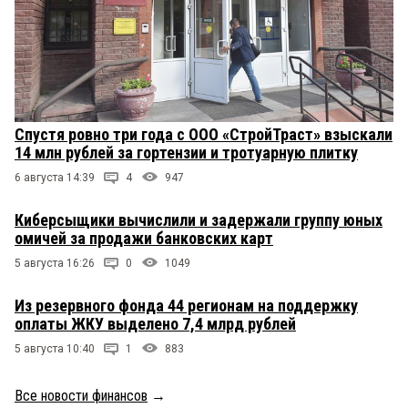
Спустя ровно три года с ООО «СтройТраст» взыскали
14 млн рублей за гортензии и тротуарную плитку
6 августа 14:39
4
947
Киберсыщики вычислили и задержали группу юных
омичей за продажи банковских карт
5 августа 16:26
0
1049
Из резервного фонда 44 регионам на поддержку
оплаты ЖКУ выделено 7,4 млрд рублей
5 августа 10:40
1
883
Все новости финансов
→