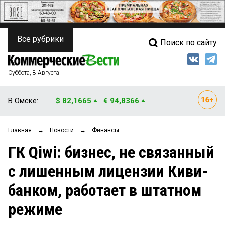
Все рубрики
Поиск по сайту
ПОЛИТИКА
Свежий выпуск
Медиа
ФИНАНСЫ
Суббота, 8 Августа
Кто есть кто
НЕДВИЖИМОСТЬ
В Омске:
$ 82,1665
€ 94,8366
Интервью
БИЗНЕС
Главная
→
Новости
→
Финансы
Мнения
ОБЩЕСТВО
ГК Qiwi: бизнес, не связанный
Рейтинги
ЗАКОН
с лишенным лицензии Киви-
Блоги
НОВОСТИ КОМПАНИЙ
банком, работает в штатном
Архив
ПРОИСШЕСТВИЯ
режиме