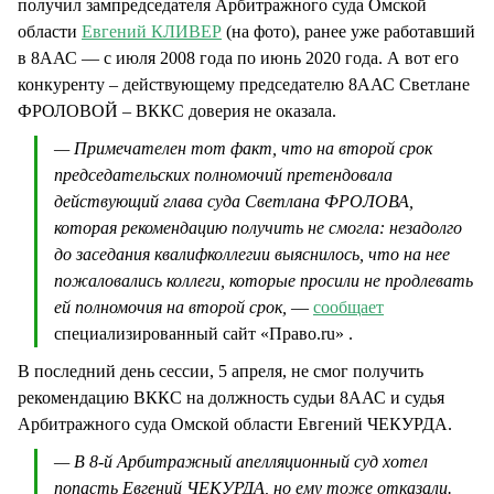
получил зампредседателя Арбитражного суда Омской
области
Евгений КЛИВЕР
(на фото), ранее уже работавший
в 8ААС — с июля 2008 года по июнь 2020 года. А вот его
конкуренту – действующему председателю 8ААС Светлане
ФРОЛОВОЙ – ВККС доверия не оказала.
— Примечателен тот факт, что на второй срок
председательских полномочий претендовала
действующий глава суда Светлана ФРОЛОВА,
которая рекомендацию получить не смогла: незадолго
до заседания квалифколлегии выяснилось, что на нее
пожаловались коллеги, которые просили не продлевать
ей полномочия на второй срок,
—
сообщает
специализированный сайт «Право.ru» .
В последний день сессии, 5 апреля, не смог получить
рекомендацию ВККС на должность судьи 8ААС и судья
Арбитражного суда Омской области Евгений ЧЕКУРДА.
— В 8-й Арбитражный апелляционный суд хотел
попасть Евгений ЧЕКУРДА, но ему тоже отказали.