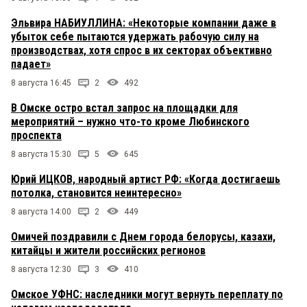
Эльвира НАБИУЛЛИНА: «Некоторые компании даже в
убыток себе пытаются удержать рабочую силу на
производствах, хотя спрос в их секторах объективно
падает»
8 августа 16:45
2
492
В Омске остро встал запрос на площадки для
мероприятий – нужно что-то кроме Любинского
проспекта
8 августа 15:30
5
645
Юрий ИЦКОВ, народный артист РФ: «Когда достигаешь
потолка, становится неинтересно»
8 августа 14:00
2
449
Омичей поздравили с Днем города белорусы, казахи,
китайцы и жители российских регионов
8 августа 12:30
3
410
Омское УФНС: наследники могут вернуть переплату по