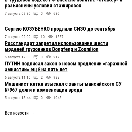
разъяснены условия стажировок
7 августа 09:30
0
686
Сергею КОЗУБЕНКО продлили СИЗО до сентября
7 августа 09:00
10
1387
Росстандарт запретил использование шести
моделей грузовиков Dongfeng и Zoomlion
6 августа 17:30
0
917
ПУТИН подписал закон о новом продлении «гаражной
амнистии» ещё на пять лет
6 августа 11:10
2
988
Машинист катка взыскал с ханты-мансийского СУ
№967 долги и компенсации вреда
5 августа 15:44
0
1043
Все новости
→