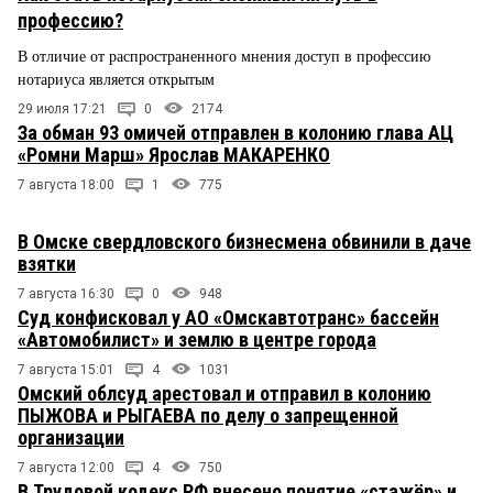
профессию?
В отличие от распространенного мнения доступ в профессию
нотариуса является открытым
29 июля 17:21
0
2174
За обман 93 омичей отправлен в колонию глава АЦ
«Ромни Марш» Ярослав МАКАРЕНКО
7 августа 18:00
1
775
В Омске свердловского бизнесмена обвинили в даче
взятки
7 августа 16:30
0
948
Суд конфисковал у АО «Омскавтотранс» бассейн
«Автомобилист» и землю в центре города
7 августа 15:01
4
1031
Омский облсуд арестовал и отправил в колонию
ПЫЖОВА и РЫГАЕВА по делу о запрещенной
организации
7 августа 12:00
4
750
В Трудовой кодекс РФ внесено понятие «стажёр» и