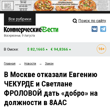
Все рубрики
Поиск по сайту
ПОЛИТИКА
Свежий выпуск
Медиа
ФИНАНСЫ
Воскресенье, 9 Августа
Кто есть кто
НЕДВИЖИМОСТЬ
В Омске:
$ 82,1665
€ 94,8366
Интервью
БИЗНЕС
Главная
→
Новости
→
Закон
Мнения
ОБЩЕСТВО
В Москве отказали Евгению
Рейтинги
ЗАКОН
ЧЕКУРДЕ и Светлане
Блоги
НОВОСТИ КОМПАНИЙ
ФРОЛОВОЙ дать «добро» на
Архив
ПРОИСШЕСТВИЯ
должности в 8ААС