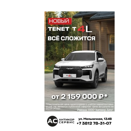
строительстве аэропорта 155 публикаций,
вышедших за 30 лет в различных печатных
изданиях и изучили около 50 материалов,
опубликованных на интернет-порталах.
Энио
6 июня 2024 в 15:53:
Федоровки не будет никогда. Статья в «Ваш
Ореол» 2012 года: Аэропорт-
призракТридцатилетнее существование
недостроя «Федоровка» — это история
грандиозного разгильдяйства и воровства. По
очень скромным расчетам, за все эти годы в
аэропорт вложено около 15 миллиардов
сегодняшних рублей.Похоже, разворовывали
несуществующий аэропорт и дачники из
соседних кооперативов, и, возможно, чиновники.
И вот спустя 30 лет от начала строительства от
«аэропорта тысячелетия» остались одни руины.
Специалисты в шутку предлагают занести
«Федоровку» в книгу рекордов Гиннеса как
самый продолжительный долгострой. Последние
20 лет строительства прошли в атмосфере
холодной войны между областной властью и
авиаспециалистами. В 1990-годы власти