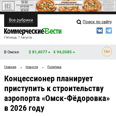
Все рубрики
Поиск по сайту
ПОЛИТИКА
Свежий выпуск
Медиа
ФИНАНСЫ
Пятница, 7 Августа
Кто есть кто
НЕДВИЖИМОСТЬ
В Омске:
$ 81,4077
€ 94,0585
Интервью
БИЗНЕС
Главная
→
Новости
→
Политика
Мнения
ОБЩЕСТВО
Концессионер планирует
Рейтинги
ЗАКОН
приступить к строительству
Блоги
НОВОСТИ КОМПАНИЙ
аэропорта «Омск-Фёдоровка»
Архив
ПРОИСШЕСТВИЯ
в 2026 году