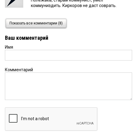
коммуниздить. Киркоров не даст соврать.
критик
6 июня 2024 в 18:35:
Показать все комментарии (8)
В сухом остатке что? Соглашение о концессии до
28 года подписано! Министр завизировал!
Ваш комментарий
Новому аэропорту в Омске быть! И точка, как
говорят в одном из фастфудов)))
Имя
VVV
6 июня 2024 в 17:17:
Так рядом с аэропортом уже начали строить со
Комментарий
стороны оптовки, когда ранее нельзя было.
Земля там уже давно наверное попилена.
Молчун
6 июня 2024 в 16:32:
что вы такой умный раньше молчали. А скажу —
т. к. предложение ваше только для макета. 1000
раз обсуждали и как вы не устали нести ерунду
Энио
6 июня 2024 в 15:54:
. Если бы «Федоровку» реализовали частным