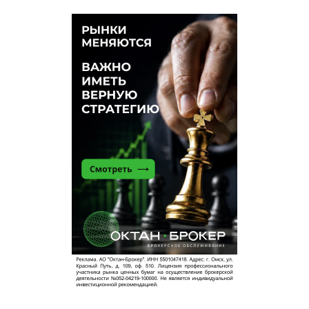
рассчитывали, что действующий аэропорт
станет акционером недостроя. Но, это бы
означало, что все заработанные авиаторами
средства канули бы в бездну. В этой истории
Сергей Круглов, возглавлявший предприятие до
2008 года, в глазах некоторых выглядит как
противник развития омской авиации и прогресса
в целом. Круглов все годы своего руководства
убеждал областные власти в абсурдности
строительства загородного аэропорта. Не
удивительно, что в 2008 году, когда область
стала хозяином «незавершенки», командира
авиаотряда убрали с должности. В том же году
независимые оценщики назвали стоимость
недостроя: 1 миллиард 200 миллионов рублей.
Уже нашлось несколько покупателей, которые
хотели приобрести комплекс под организацию
логистического центра, которого в Омске, кстати,
до сих пор нет. Если бы «Федоровку»
реализовали частным лицам, денег хватило бы
не только на реконструкцию старого омского
аэропорта, ещё