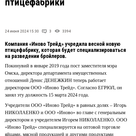
птицефабрики
СТИЛЬ ЖИЗНИ
24 июня 2024 15:30
3
3394
Компания «Иново Трейд» учредила весной новую
птицефабрику, которая будет специализироваться
на разведении бройлеров.
Покинувий в январе 2019 года пост заместителя мэра
Омска, директора департамента имущественных
отношений Денис ДЕНЕЖКИН теперь работает
директором ООО «Иново Трейд». Согласно ЕГРЮЛ, он
занял эту должность 15 марта 2024 года.
Учредители ООО «Иново Трейд» в равных долях – Игорь
НИКОЛАЕНКО и ООО «Иново» во главе с генеральным
директором и учредителем Игорем НИКОЛАЕНКО. ООО
«Иново Трейд» специализируется на оптовой торговле
яйцами, мясной продукцией и другими продуктами