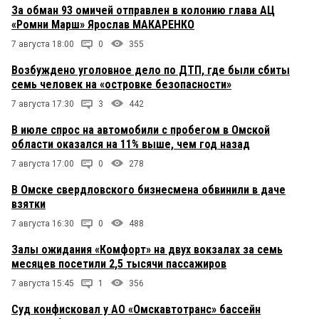
За обман 93 омичей отправлен в колонию глава АЦ
«Ромни Марш» Ярослав МАКАРЕНКО
7 августа 18:00
0
355
Возбуждено уголовное дело по ДТП, где были сбиты
семь человек на «островке безопасности»
7 августа 17:30
3
442
В июле спрос на автомобили с пробегом в Омской
области оказался на 11% выше, чем год назад
7 августа 17:00
0
278
В Омске свердловского бизнесмена обвинили в даче
взятки
7 августа 16:30
0
488
Залы ожидания «Комфорт» на двух вокзалах за семь
месяцев посетили 2,5 тысячи пассажиров
7 августа 15:45
1
356
Суд конфисковал у АО «Омскавтотранс» бассейн