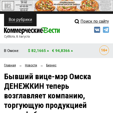
Все рубрики
Поиск по сайту
ПОЛИТИКА
Свежий выпуск
Медиа
ФИНАНСЫ
Суббота, 8 Августа
Кто есть кто
НЕДВИЖИМОСТЬ
В Омске:
$ 82,1665
€ 94,8366
Интервью
БИЗНЕС
Главная
→
Новости
→
Бизнес
Мнения
ОБЩЕСТВО
Бывший вице-мэр Омска
Рейтинги
ЗАКОН
ДЕНЕЖКИН теперь
Блоги
НОВОСТИ КОМПАНИЙ
возглавляет компанию,
Архив
ПРОИСШЕСТВИЯ
торгующую продукцией