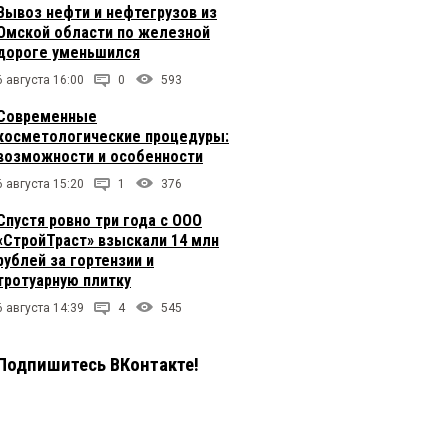
Вывоз нефти и нефтегрузов из
Омской области по железной
дороге уменьшился
6 августа 16:00
0
593
Современные
косметологические процедуры:
возможности и особенности
6 августа 15:20
1
376
Спустя ровно три года с ООО
«СтройТраст» взыскали 14 млн
рублей за гортензии и
тротуарную плитку
6 августа 14:39
4
545
Подпишитесь ВКонтакте!