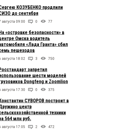
Сергею КОЗУБЕНКО продлили
СИЗО до сентября
7 августа 09:00
0
77
На «островке безопасности» в
центре Омска водитель
автомобиля «Лада Гранта» сбил
семь пешеходов
6 августа 18:02
3
750
Росстандарт запретил
использование шести моделей
грузовиков Dongfeng и Zoomlion
6 августа 17:30
0
375
Константин СУВОРОВ построит в
Дружино центр
сельскохозяйственной техники
за 564 млн руб.
6 августа 17:05
2
472