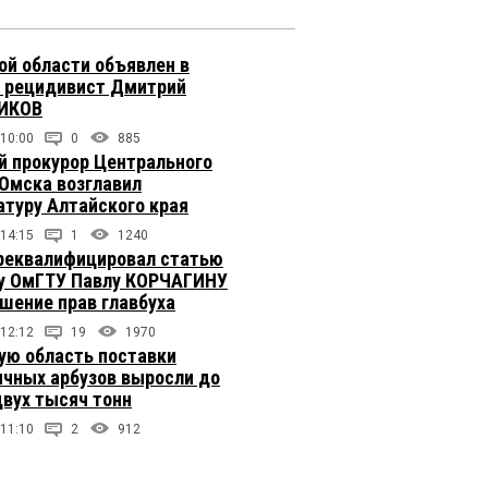
ой области объявлен в
 рецидивист Дмитрий
ИКОВ
 10:00
0
885
 прокурор Центрального
 Омска возглавил
атуру Алтайского края
 14:15
1
1240
реквалифицировал статью
у ОмГТУ Павлу КОРЧАГИНУ
ушение прав главбуха
 12:12
19
1970
ую область поставки
ичных арбузов выросли до
двух тысяч тонн
 11:10
2
912