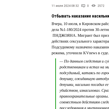
11 июля 2024 08:32
0
2572
Отбывать наказание насильни
Вчера, 10 июля, в Кировском рай
дела №1-180/2024 против 30-лет
ПНДЖОЯНА. Мигрант был призна
действиях сексуального характера 
Подсудимому назначено наказание
режима, уточнили KVnews в суде.
— По данным следствия и суд
родственникам и встал на ми
подсудимый, катаясь по горо
девушку, ожидавшую автобус
девушки, насильно посадил ее
убийством, изнасиловал. Сраз
правоохранительные органы
совместным действиям следо
расследования в миграционн