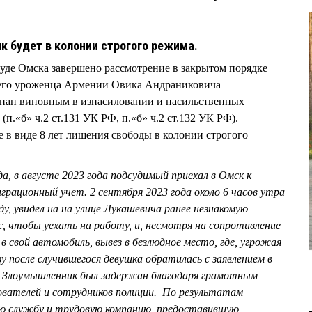
к будет в колонии строгого режима.
суде Омска завершено рассмотрение в закрытом порядке
него уроженца Армении Овика Андраниковича
н виновным в изнасиловании и насильственных
(п.«б» ч.2 ст.131 УК РФ, п.«б» ч.2 ст.132 УК РФ).
 в виде 8 лет лишения свободы в колонии строгого
а, в августе 2023 года подсудимый приехал в Омск к
грационный учет. 2 сентября 2023 года около 6 часов утра
ду, увидел на на улице Лукашевича ранее незнакомую
, чтобы уехать на работу, и, несмотря на сопротивление
 в свой автомобиль, вывез в безлюдное место, где, угрожая
у после случившегося девушка обратилась с заявлением в
. Злоумышленник был задержан благодаря грамотным
вателей и сотрудников полиции. По результатам
ую службу и трудовую компанию, предоставившую