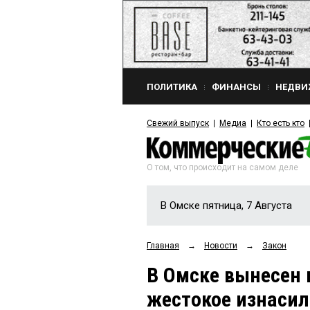
ПОЛИТИКА
ФИНАНСЫ
НЕДВИ
Свежий выпуск
Медиа
Кто есть кто
О том, что происходит на самом деле
В Омске пятница, 7 Августа
Главная
→
Новости
→
Закон
В Омске вынесен
жестокое изнаси