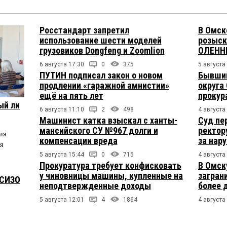
Росстандарт запретил
В Омск
использование шести моделей
розыск
грузовиков Dongfeng и Zoomlion
ОЛЕНН
6 августа 17:30
0
375
5 августа
ПУТИН подписал закон о новом
Бывший
продлении «гаражной амнистии»
округа
ещё на пять лет
прокур
ый ли
6 августа 11:10
2
498
4 августа
Машинист катка взыскал с ханты-
Суд пе
мансийского СУ №967 долги и
ректор
ия
компенсации вреда
за нар
я
5 августа 15:44
0
715
4 августа
Прокуратура требует конфисковать
В Омск
у чиновницы машины, купленные на
загран
 СИЗО
неподтвержденные доходы
более 
5 августа 12:01
4
1864
4 августа