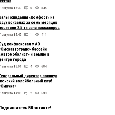
взятки
7 августа 16:30
0
545
Залы ожидания «Комфорт» на
двух вокзалах за семь месяцев
посетили 2,5 тысячи пассажиров
7 августа 15:45
1
411
Суд конфисковал у АО
«Омскавтотранс» бассейн
«Автомобилист» и землю в
центре города
7 августа 15:01
4
684
Генеральный директор покинул
женский волейбольный клуб
«Омичка»
7 августа 14:00
2
533
Подпишитесь ВКонтакте!