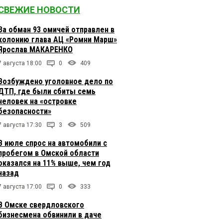
СВЕЖИЕ НОВОСТИ
За обман 93 омичей отправлен в
колонию глава АЦ «Ромни Марш»
Ярослав МАКАРЕНКО
7 августа 18:00
0
409
Возбуждено уголовное дело по
ДТП, где были сбиты семь
человек на «островке
безопасности»
7 августа 17:30
3
509
В июле спрос на автомобили с
пробегом в Омской области
оказался на 11% выше, чем год
назад
7 августа 17:00
0
333
В Омске свердловского
бизнесмена обвинили в даче