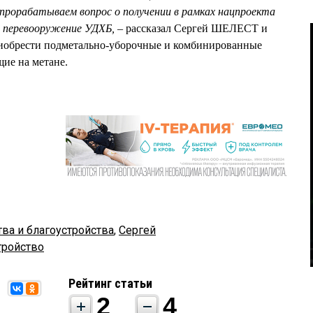
рорабатываем вопрос о получении в рамках нацпроекта
е перевооружение УДХБ, –
рассказал Сергей ШЕЛЕСТ и
риобрести подметально-уборочные и комбинированные
ие на метане.
ва и благоустройства
,
Сергей
тройство
Рейтинг статьи
2
4