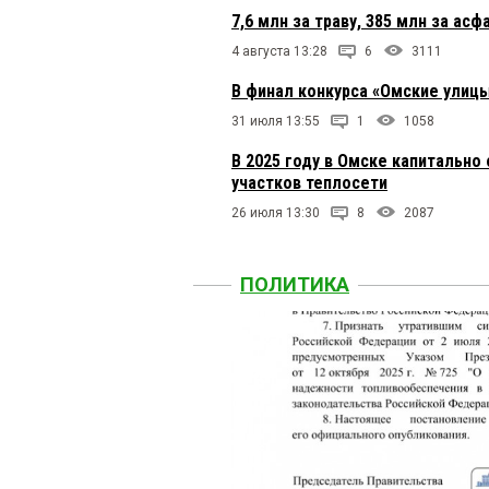
Только почему-то никт
7,6 млн за траву, 385 млн за ас
Туда едут на зароботк
4 августа 13:28
6
3111
депутат
17 июля 2024 в 
В финал конкурса «Омские улицы
интересно, очень все 
31 июля 13:55
1
1058
В 2025 году в Омске капитальн
участков теплосети
Классика
17 июля 2024 в
Построили мост. Наня
26 июля 13:30
8
2087
загружал дворника ра
бухгалтера, чтобы нач
этим коллективом. По
ПОЛИТИКА