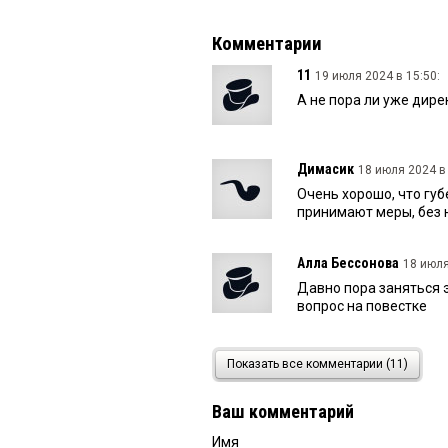
Комментарии
11
19 июля 2024 в 15:50:
А не пора ли уже дир
Димасик
18 июля 2024 в 
Очень хорошо, что губ
принимают меры, без н
Алла Бессонова
18 июля
Давно пора заняться 
вопрос на повестке
Наталья
18 июля 2024 в 
Показать все комментарии (11)
Интересно — 1, 5 тыс. 
сезонными или как? И
Ваш комментарий
субчикам подписывают?
Имя