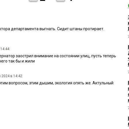
ектора департамента выгнать. Сидит штаны протирает.
14:44:
ернатор заострил внимание на состоянии улиц, пусть теперь
его так бы и жили
 2024 в 14:42:
этим вопросом, этим дышим, экология опять же. Актульный
13:57:
сотрудников... Сколько из них рабочих? 400-500 чел? И это с
нформация неполная. Остальные чем занимаются? Каэски
 Слов нет...