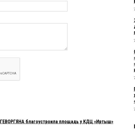
:30:
 в центре занятости состоят и пособия получают, вот их и
оты, хоть по 3 часа в день, чтоб не сидели просто так
 сожалению почти всё так и есть. Вот бестолковых
и отправить город убирать! двигаться! (им точно полезно.
о законы не кому принимать будет — так это огромный плюс,
 они принимают!
28:
благоустраивать, убирать мусор после стрижки кустарников и
 ГЕВОРГЯНА благоустроила площадь у КДЦ «Иртыш»
:02: