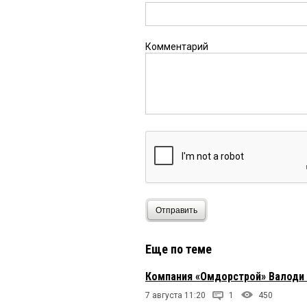
Мария
18 июля 2024 в 11
как раз столько людей
надо направлять на раб
Комментарий
.
18 июля 2024 в 09:34:
«Классика» — Супер! к
бездельников на фото 
зажрались!). А то, чт
памятуя какие законы
Эхо
18 июля 2024 в 09:14:
Вы. Вы. Вы.
Отправить
Омич
18 июля 2024 в 08:
Кто тротуары должен 
Еще по теме
травы?
Компания «Омдорстрой» Валоди
критик
17 июля 2024 в 19
7 августа 11:20
1
450