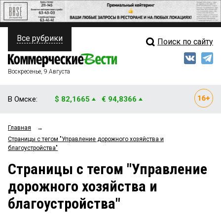
Все рубрики
Поиск по сайту
ПОЛИТИКА
Свежий выпуск
Медиа
ФИНАНСЫ
Воскресенье, 9 Августа
Кто есть кто
НЕДВИЖИМОСТЬ
В Омске:
$ 82,1665
€ 94,8366
Интервью
БИЗНЕС
Главная
→
Мнения
ОБЩЕСТВО
Страницы c тегом "Управление дорожного хозяйства и
благоустройства"
Рейтинги
ЗАКОН
Страницы c тегом "Управление
Блоги
НОВОСТИ КОМПАНИЙ
дорожного хозяйства и
Архив
ПРОИСШЕСТВИЯ
благоустройства"
СТИЛЬ ЖИЗНИ