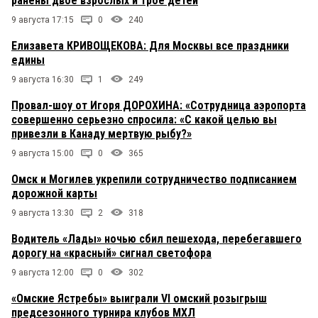
ранены двое взрослых и трое детей
9 августа 17:15
0
240
Елизавета КРИВОЩЕКОВА: Для Москвы все праздники
едины
9 августа 16:30
1
249
Провал-шоу от Игоря ДОРОХИНА: «Сотрудница аэропорта
совершенно серьезно спросила: «С какой целью вы
привезли в Канаду мертвую рыбу?»
9 августа 15:00
0
365
Омск и Могилев укрепили сотрудничество подписанием
дорожной карты
9 августа 13:30
2
318
Водитель «Лады» ночью сбил пешехода, перебегавшего
дорогу на «красный» сигнал светофора
9 августа 12:00
0
302
«Омские Ястребы» выиграли VI омский розыгрыш
предсезонного турнира клубов МХЛ