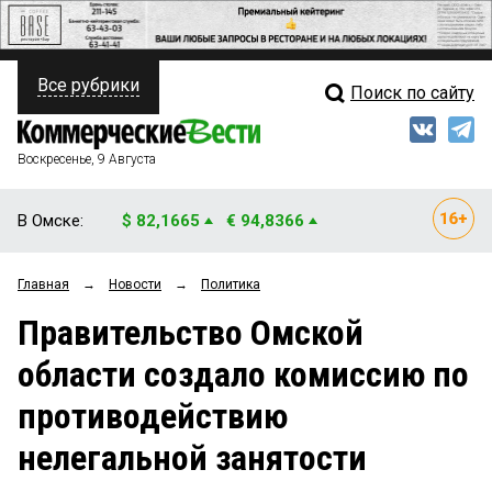
Все рубрики
Поиск по сайту
ПОЛИТИКА
Свежий выпуск
Медиа
ФИНАНСЫ
Воскресенье, 9 Августа
Кто есть кто
НЕДВИЖИМОСТЬ
В Омске:
$ 82,1665
€ 94,8366
Интервью
БИЗНЕС
Главная
→
Новости
→
Политика
Мнения
ОБЩЕСТВО
Правительство Омской
Рейтинги
ЗАКОН
области создало комиссию по
Блоги
НОВОСТИ КОМПАНИЙ
противодействию
Архив
ПРОИСШЕСТВИЯ
нелегальной занятости