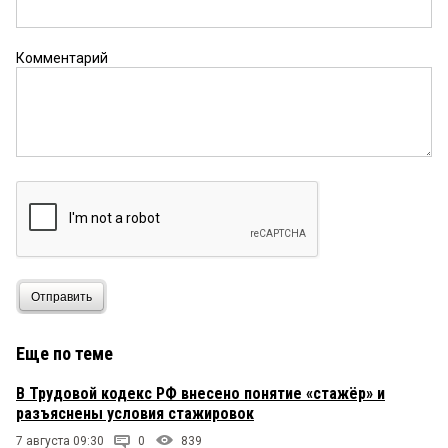
Омичка
9 августа 2024 в 18:38:
Новый губер придёт разгонит всех этих
дармоедов и наведёт в Омской области порядок!
Комментарий
Поскорей бы нам уже нового губера Президент
назначил, молим Бога каждый день!
Раскулаченный
9 августа 2024 в 18:13:
Опять начали борьбу за то, чтобы не было
богатых. В комиссиях наверняка будет по три
человека, а особыми полномочиями их наделят
позднее.
Отправить
Еще по теме
В Трудовой кодекс РФ внесено понятие «стажёр» и
разъяснены условия стажировок
7 августа 09:30
0
839