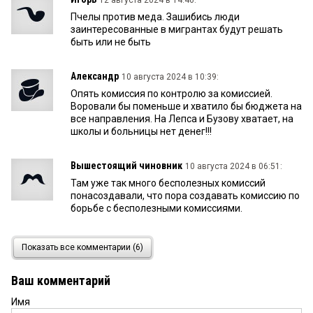
12 августа 2024 в 14:46:
Пчелы против меда. Зашибись люди
заинтересованные в мигрантах будут решать
быть или не быть
Александр
10 августа 2024 в 10:39:
Опять комиссия по контролю за комиссией.
Воровали бы поменьше и хватило бы бюджета на
все направления. На Лепса и Бузову хватает, на
школы и больницы нет денег!!!
Вышестоящий чиновник
10 августа 2024 в 06:51:
Там уже так много бесполезных комиссий
понасоздавали, что пора создавать комиссию по
борьбе с бесполезными комиссиями.
Петр
10 августа 2024 в 00:36:
Показать все комментарии (6)
Смешно! Вы сначала разберитесь с теми
предприятиями, которые платят половины
Ваш комментарий
зарплаты в конвертах. Лукьяновка 5 ж.
Имя