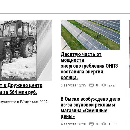
Десятую часть от
мощности
энергопотребления ОНПЗ
составила энергия
солнца.
т в Дружино центр
6 августа 12:35
0
272
 за 564 млн руб.
В Омске возбуждено дело
плуатацию в IV квартале 2027
из-за звуковой рекламы
магазина «Смешные
цены»
4 августа 16:20
3
1003