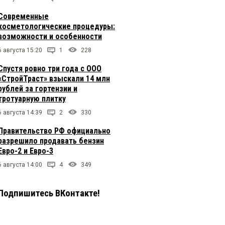
Современные
косметологические процедуры:
возможности и особенности
6 августа 15:20
1
228
Спустя ровно три года с ООО
«СтройТраст» взыскали 14 млн
рублей за гортензии и
тротуарную плитку
6 августа 14:39
2
330
Правительство РФ официально
разрешило продавать бензин
Евро-2 и Евро-3
6 августа 14:00
4
349
Подпишитесь ВКонтакте!