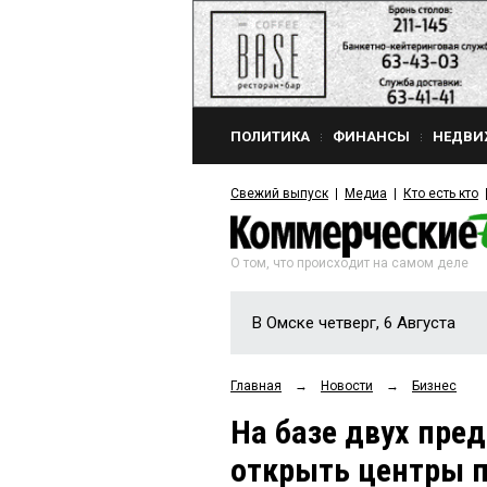
ПОЛИТИКА
ФИНАНСЫ
НЕДВИ
Свежий выпуск
Медиа
Кто есть кто
О том, что происходит на самом деле
В Омске четверг, 6 Августа
Главная
→
Новости
→
Бизнес
На базе двух пре
открыть центры п