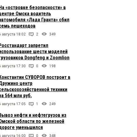
На «островке безопасности» в
центре Омска водитель
автомобиля «Лада Гранта» сбил
семь пешеходов
6 августа 18:02
2
349
Росстандарт запретил
использование шести моделей
грузовиков Dongfeng и Zoomlion
6 августа 17:30
0
198
Константин СУВОРОВ построит в
Дружино центр
сельскохозяйственной техники
за 564 млн руб.
6 августа 17:05
1
249
Вывоз нефти и нефтегрузов из
Омской области по железной
дороге уменьшился
6 августа 16:00
0
348