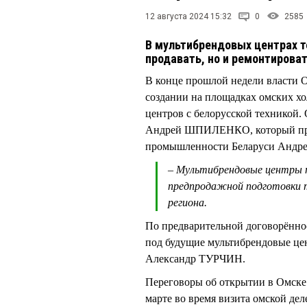
12 августа 2024 15:32
0
2585
В мультибрендовых центрах т
продавать, но и ремонтирова
В конце прошлой недели власти О
создании на площадках омских х
центров с белорусской техникой.
Андрей ШПИЛЕНКО, который пров
промышленности Беларуси Ан
– Мультибрендовые центры 
предпродажной подготовки т
региона.
По предварительной договорённос
под будущие мультибрендовые це
Александр ТУРЧИН.
Переговоры об открытии в Омске
марте во время визита омской дел