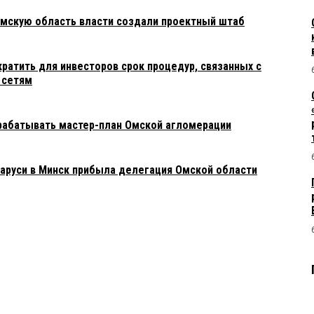
Омскую область власти создали проектный штаб
ратить для инвесторов срок процедур, связанных с
 сетям
рабатывать мастер-план Омской агломерации
ларуси в Минск прибыла делегация Омской области