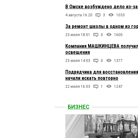
В Омске возбуждено дело из-з
4 августа 16:20
3
1033
За ремонт школы в одном из го
23 июля 18:01
0
1600
Компания МАШКИНЦЕВА получила
освещения
23 июля 14:03
0
1377
Подрядчика для восстановления
начали искать повторно
22 июля 16:03
1
1247
БИЗНЕС