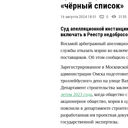
«чёрный список»
16 августа 2024 18:01
0
3135
Суд апелляционной инстанции 
включать в Реестр недоброс
Восьмой арбитражный апелляцио
службы отказать мэрии во включ
поставщиков. Об этом сообщило 
Зарегистрированное в Московско
администрации Омска подготови
троллейбусного депо на улице Ват
Департамент строительства заклю
летом 2023 года
, когда общество 
акционерное общество, мэрия в о
пояснили в департаменте строите
разработанная им проектная доку
государственной экспертизы.