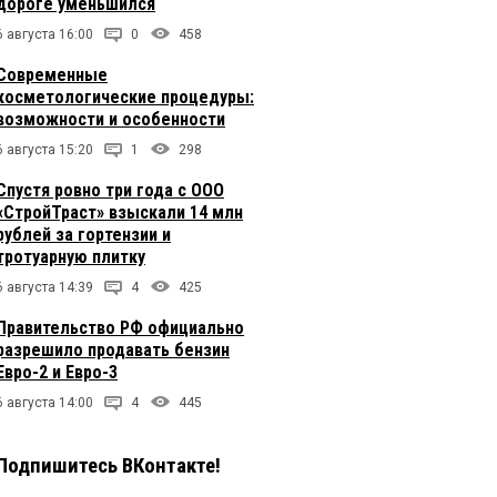
дороге уменьшился
6 августа 16:00
0
458
Современные
косметологические процедуры:
возможности и особенности
6 августа 15:20
1
298
Спустя ровно три года с ООО
«СтройТраст» взыскали 14 млн
рублей за гортензии и
тротуарную плитку
6 августа 14:39
4
425
Правительство РФ официально
разрешило продавать бензин
Евро-2 и Евро-3
6 августа 14:00
4
445
Подпишитесь ВКонтакте!