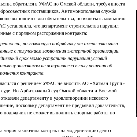
льства обратился в УФАС по Омской области, требуя внести
обросовестных поставщиков. Антимонопольная служба
ающе выполнил свои обязательства, но включать компанию
ФАС установила, что департамент строительства нарушил
анные с порядком расторжения контракта:
ренность, позволяющую подрядчику от имени заказчика
анные с получением заключения экспертной организации.
дневный срок могло устранить нарушения условий
отмену заказчиком не вступившего в силу решения об
сполнения контракта.
огласился с решением УФАС не вносить АО «Хатман Групп»
в суде. Но Арбитражный суд Омской области и Восьмой
отказали департаменту в удовлетворении искового
шение, поскольку департамент не предъявил доказательств,
то подрядчик не сможет выполнить спорные работы по
ода мэрия заключила контракт на модернизацию депо с