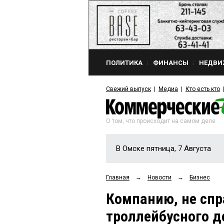
ПОЛИТИКА
ФИНАНСЫ
НЕДВИ
Свежий выпуск
Медиа
Кто есть кто
О том, что происходит на самом деле
В Омске пятница, 7 Августа
Главная
→
Новости
→
Бизнес
Компанию, не спр
троллейбусного де