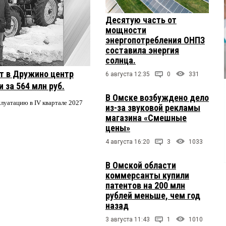
Десятую часть от
мощности
энергопотребления ОНПЗ
составила энергия
солнца.
т в Дружино центр
6 августа 12:35
0
331
 за 564 млн руб.
В Омске возбуждено дело
плуатацию в IV квартале 2027
из-за звуковой рекламы
магазина «Смешные
цены»
4 августа 16:20
3
1033
В Омской области
коммерсанты купили
патентов на 200 млн
рублей меньше, чем год
назад
3 августа 11:43
1
1010