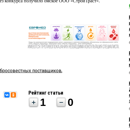
без конкурса получило омское ООО «СтройТраст».
обросовестных поставщиков
,
Рейтинг статьи
1
0