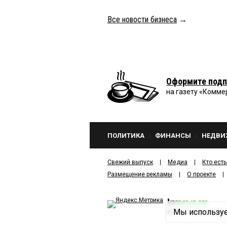
Все новости бизнеса
→
Оформите подп
на газету «Комме
ПОЛИТИКА
ФИНАНСЫ
НЕДВИ
Свежий выпуск
Медиа
Кто есть
Размещение рекламы
О проекте
kv
news.ru
Мы используе
©
2001—2026
ООО И