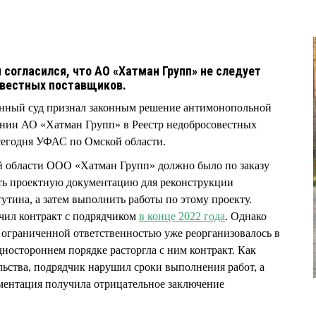
согласился, что АО «Хатман Групп» не следует
овестных поставщиков.
нный суд признал законным решение антимонопольной
ении АО «Хатман Групп» в Реестр недобросовестных
сегодня УФАС по Омской области.
й области ООО «Хатман Групп» должно было по заказу
ть проектную документацию для реконструкции
утина, а затем выполнить работы по этому проекту.
чил контракт с подрядчиком
в конце 2022 года
. Однако
с ограниченной ответственностью уже реорганизовалось в
дностороннем порядке расторгла с ним контракт. Как
льства, подрядчик нарушил сроки выполнения работ, а
ментация получила отрицательное заключение