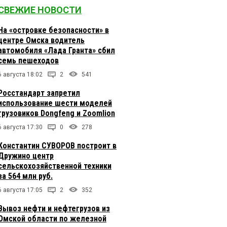
СВЕЖИЕ НОВОСТИ
На «островке безопасности» в
центре Омска водитель
автомобиля «Лада Гранта» сбил
семь пешеходов
6 августа 18:02
2
541
Росстандарт запретил
использование шести моделей
грузовиков Dongfeng и Zoomlion
6 августа 17:30
0
278
Константин СУВОРОВ построит в
Дружино центр
сельскохозяйственной техники
за 564 млн руб.
6 августа 17:05
2
352
Вывоз нефти и нефтегрузов из
Омской области по железной