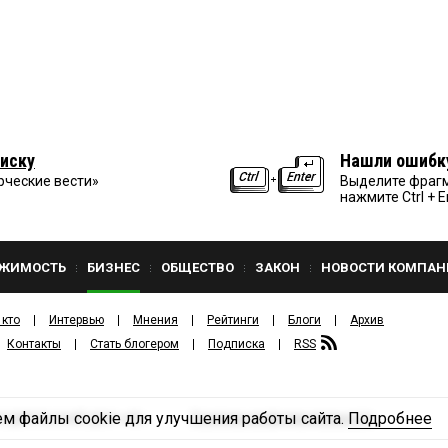
иску
Нашли ошибк
рческие вести»
Выделите фрагм
нажмите Ctrl + E
ЖИМОСТЬ
БИЗНЕС
ОБЩЕСТВО
ЗАКОН
НОВОСТИ КОМПАН
 кто
Интервью
Мнения
Рейтинги
Блоги
Архив
Контакты
Стать блогером
Подписка
RSS
м файлы cookie для улучшения работы сайта.
Подробнее
Политика конфиденциальности
ЗДАТЕЛЬСКИЙ ДОМ «КВ».