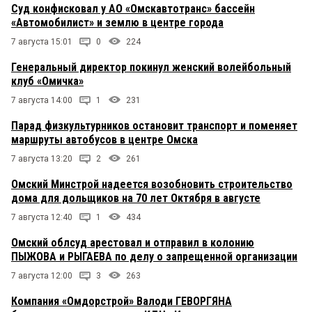
Суд конфисковал у АО «Омскавтотранс» бассейн
«Автомобилист» и землю в центре города
7 августа 15:01
0
224
Генеральный директор покинул женский волейбольный
клуб «Омичка»
7 августа 14:00
1
231
Парад физкультурников остановит транспорт и поменяет
маршруты автобусов в центре Омска
7 августа 13:20
2
261
Омский Минстрой надеется возобновить строительство
дома для дольщиков на 70 лет Октября в августе
7 августа 12:40
1
434
Омский облсуд арестовал и отправил в колонию
ПЫЖОВА и РЫГАЕВА по делу о запрещенной организации
7 августа 12:00
3
263
Компания «Омдорстрой» Валоди ГЕВОРГЯНА