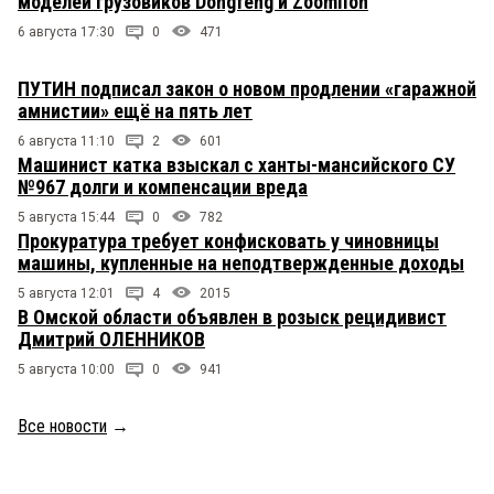
моделей грузовиков Dongfeng и Zoomlion
6 августа 17:30
0
471
ПУТИН подписал закон о новом продлении «гаражной
амнистии» ещё на пять лет
6 августа 11:10
2
601
Машинист катка взыскал с ханты-мансийского СУ
№967 долги и компенсации вреда
5 августа 15:44
0
782
Прокуратура требует конфисковать у чиновницы
машины, купленные на неподтвержденные доходы
5 августа 12:01
4
2015
В Омской области объявлен в розыск рецидивист
Дмитрий ОЛЕННИКОВ
5 августа 10:00
0
941
Все новости
→