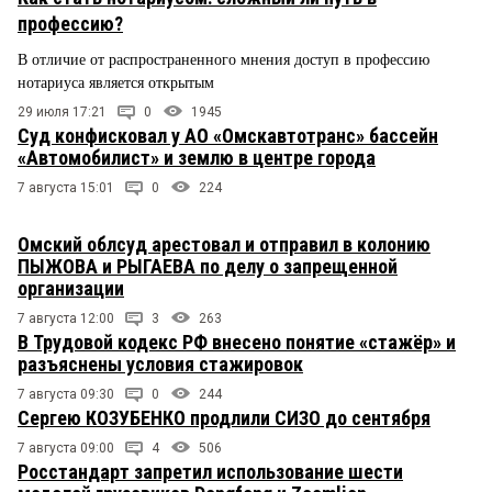
профессию?
В отличие от распространенного мнения доступ в профессию
нотариуса является открытым
29 июля 17:21
0
1945
Суд конфисковал у АО «Омскавтотранс» бассейн
«Автомобилист» и землю в центре города
7 августа 15:01
0
224
Омский облсуд арестовал и отправил в колонию
ПЫЖОВА и РЫГАЕВА по делу о запрещенной
организации
7 августа 12:00
3
263
В Трудовой кодекс РФ внесено понятие «стажёр» и
разъяснены условия стажировок
7 августа 09:30
0
244
Сергею КОЗУБЕНКО продлили СИЗО до сентября
7 августа 09:00
4
506
Росстандарт запретил использование шести