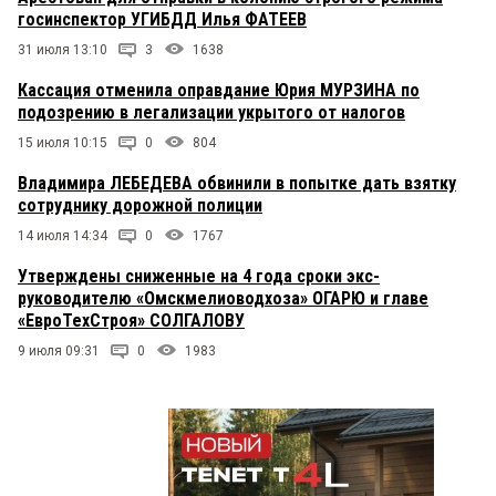
госинспектор УГИБДД Илья ФАТЕЕВ
31 июля 13:10
3
1638
Кассация отменила оправдание Юрия МУРЗИНА по
подозрению в легализации укрытого от налогов
15 июля 10:15
0
804
Владимира ЛЕБЕДЕВА обвинили в попытке дать взятку
сотруднику дорожной полиции
14 июля 14:34
0
1767
Утверждены сниженные на 4 года сроки экс-
руководителю «Омскмелиоводхоза» ОГАРЮ и главе
«ЕвроТехСтроя» СОЛГАЛОВУ
9 июля 09:31
0
1983