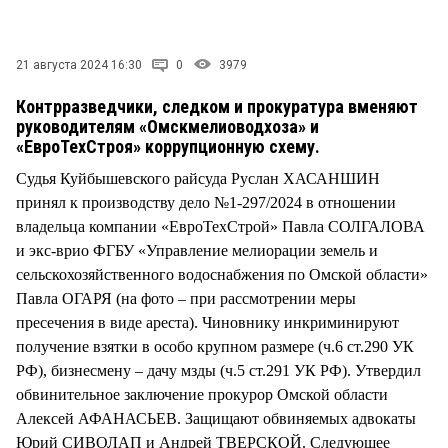
СТИЛЬ ЖИЗНИ
21 августа 2024 16:30
0
3979
Контрразведчики, следком и прокуратура вменяют
руководителям «Омскмелиоводхоза» и
«ЕвроТехСтроя» коррупционную схему.
Судья Куйбышевского райсуда Руслан ХАСАНШИН
принял к производству дело №1-297/2024 в отношении
владельца компании «ЕвроТехСтрой» Павла СОЛГАЛОВА
и экс-врио ФГБУ «Управление мелиорации земель и
сельскохозяйственного водоснабжения по Омской области»
Павла ОГАРЯ (на фото – при рассмотрении меры
пресечения в виде ареста). Чиновнику инкриминируют
получение взятки в особо крупном размере (ч.6 ст.290 УК
РФ), бизнесмену – дачу мзды (ч.5 ст.291 УК РФ). Утвердил
обвинительное заключение прокурор Омской области
Алексей АФАНАСЬЕВ. Защищают обвиняемых адвокаты
Юрий СИВОЛАП и Андрей ТВЕРСКОЙ. Следующее