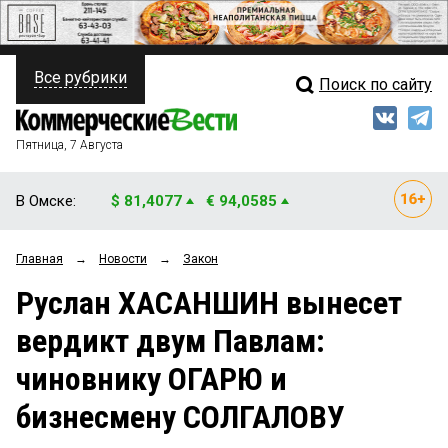
Все рубрики
Поиск по сайту
ПОЛИТИКА
Свежий выпуск
Медиа
ФИНАНСЫ
Пятница, 7 Августа
Кто есть кто
НЕДВИЖИМОСТЬ
В Омске:
$ 81,4077
€ 94,0585
Интервью
БИЗНЕС
Главная
→
Новости
→
Закон
Мнения
ОБЩЕСТВО
Руслан ХАСАНШИН вынесет
Рейтинги
ЗАКОН
вердикт двум Павлам:
Блоги
НОВОСТИ КОМПАНИЙ
чиновнику ОГАРЮ и
Архив
ПРОИСШЕСТВИЯ
бизнесмену СОЛГАЛОВУ