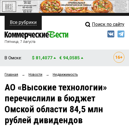
Все рубрики
Поиск по сайту
ПОЛИТИКА
Свежий выпуск
Медиа
ФИНАНСЫ
Пятница, 7 Августа
Кто есть кто
НЕДВИЖИМОСТЬ
В Омске:
$ 81,4077
€ 94,0585
Интервью
БИЗНЕС
Главная
→
Новости
→
Недвижимость
Мнения
ОБЩЕСТВО
АО «Высокие технологии»
Рейтинги
ЗАКОН
перечислили в бюджет
Блоги
НОВОСТИ КОМПАНИЙ
Омской области 84,5 млн
Архив
ПРОИСШЕСТВИЯ
рублей дивидендов