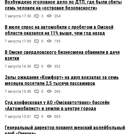
Возбуждено уголовное дело по ДТП, где были сбиты
семь человек на «островке безопасности»
7 августа 17:30
3
254
В июле спрос на автомобили с пробегом в Омской
области оказался на 11% выше, чем год назад
7 августа 17:00
0
193
В Омске свердловского бизнесмена обвинили в даче
взятки
7 августа 16:30
0
352
Залы ожидания «Комфорт» на двух вокзалах за семь
месяцев посетили 2,5 тысячи пассажиров
7 августа 15:45
0
265
Суд конфисковал у АО «Омскавтотранс» бассейн
«Автомобилист» и землю в центре города
7 августа 15:01
0
503
Генеральный директор покинул женский волейбольный
клуб «Омичка»