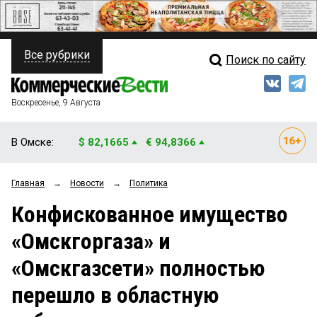
Все рубрики
Поиск по сайту
ПОЛИТИКА
Свежий выпуск
Медиа
ФИНАНСЫ
Воскресенье, 9 Августа
Кто есть кто
НЕДВИЖИМОСТЬ
В Омске:
$ 82,1665
€ 94,8366
Интервью
БИЗНЕС
Главная
→
Новости
→
Политика
Мнения
ОБЩЕСТВО
Конфискованное имущество
Рейтинги
ЗАКОН
«Омскгоргаза» и
Блоги
НОВОСТИ КОМПАНИЙ
«Омскгазсети» полностью
Архив
ПРОИСШЕСТВИЯ
перешло в областную