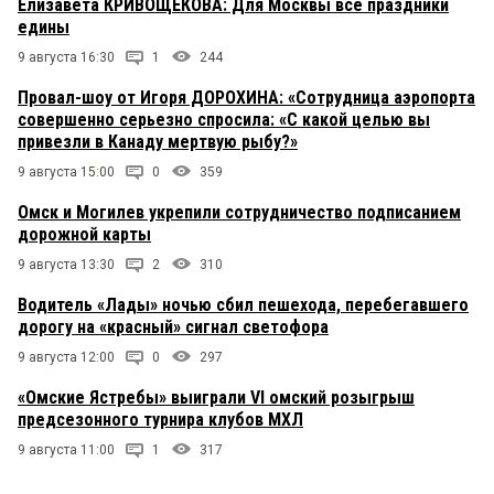
Елизавета КРИВОЩЕКОВА: Для Москвы все праздники
едины
9 августа 16:30
1
244
Провал-шоу от Игоря ДОРОХИНА: «Сотрудница аэропорта
совершенно серьезно спросила: «С какой целью вы
привезли в Канаду мертвую рыбу?»
9 августа 15:00
0
359
Омск и Могилев укрепили сотрудничество подписанием
дорожной карты
9 августа 13:30
2
310
Водитель «Лады» ночью сбил пешехода, перебегавшего
дорогу на «красный» сигнал светофора
9 августа 12:00
0
297
«Омские Ястребы» выиграли VI омский розыгрыш
предсезонного турнира клубов МХЛ
9 августа 11:00
1
317