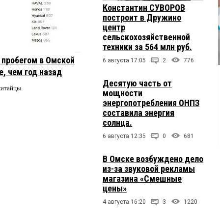
Константин СУВОРОВ
построит в Дружино
центр
сельскохозяйственной
техники за 564 млн руб.
с пробегом в Омской
6 августа 17:05
2
776
, чем год назад
Десятую часть от
китайцы.
мощности
энергопотребления ОНПЗ
составила энергия
солнца.
6 августа 12:35
0
681
В Омске возбуждено дело
из-за звуковой рекламы
магазина «Смешные
цены»
4 августа 16:20
3
1220