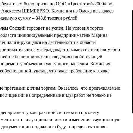
обедителем было признано ООО «Трестстрой-2000» во
ем Алексеем ШЕМБЕРКО. Компания из Омска вызвалась
мальную сумму – 348,8 тысячи рублей.
елем Омский горсовет не успел. На условия торгов
 области индивидуальный предприниматель Марина
ециализирующаяся на деятельности в области
дпринимательница утверждала, что комиссия неправомерно
 к ней не были приложены сведения о действующей
 по ремонту объектов культурного наследия. Комиссия
обоснованной, указав, что такое требование к заявке
е претензии к этим торгам. Оказалось, что предъявляемые
ии лицензий на определённые виды работ не только не
департаменту контрактной системы и горсовету
отменить итоги аукциона и внести изменения в аукционную
 документации подрядчика будут определять заново.