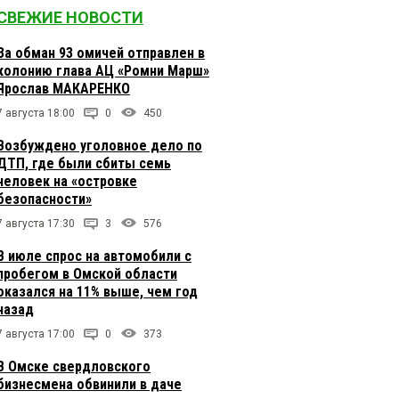
СВЕЖИЕ НОВОСТИ
За обман 93 омичей отправлен в
колонию глава АЦ «Ромни Марш»
Ярослав МАКАРЕНКО
7 августа 18:00
0
450
Возбуждено уголовное дело по
ДТП, где были сбиты семь
человек на «островке
безопасности»
7 августа 17:30
3
576
В июле спрос на автомобили с
пробегом в Омской области
оказался на 11% выше, чем год
назад
7 августа 17:00
0
373
В Омске свердловского
бизнесмена обвинили в даче