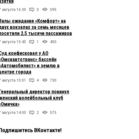
взятки
7 августа 16:30
0
595
Залы ожидания «Комфорт» на
двух вокзалах за семь месяцев
посетили 2,5 тысячи пассажиров
7 августа 15:45
1
450
Суд конфисковал у АО
«Омскавтотранс» бассейн
«Автомобилист» и землю в
центре города
7 августа 15:01
4
730
Генеральный директор покинул
женский волейбольный клуб
«Омичка»
7 августа 14:00
2
575
Подпишитесь ВКонтакте!