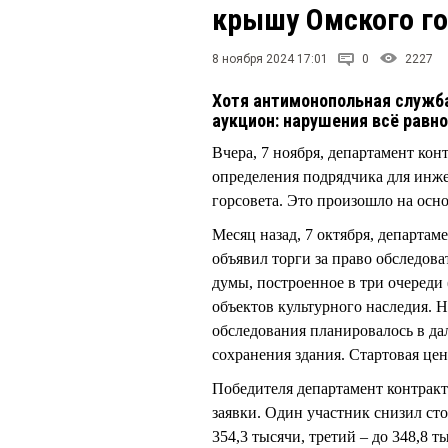
крышу Омского го
8 ноября 2024 17:01
0
2227
Хотя антимонопольная служба
аукцион: нарушения всё равн
Вчера, 7 ноября, департамент ко
определения подрядчика для инж
горсовета. Это произошло на ос
Месяц назад, 7 октября, департам
объявил торги за право обследов
думы, построенное в три очереди (
объектов культурного наследия. 
обследования планировалось в да
сохранения здания. Стартовая цен
Победителя департамент контракт
заявки. Один участник снизил сто
354,3 тысячи, третий – до 348,8 