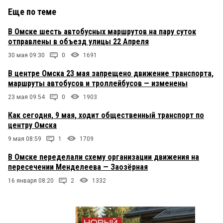
Еще по теме
В Омске шесть автобусных маршрутов на пару суток
отправлены в объезд улицы 22 Апреля
30 мая 09:30
0
1691
В центре Омска 23 мая запрещено движение транспорта,
маршруты автобусов и троллейбусов — изменены
23 мая 09:54
0
1903
Как сегодня, 9 мая, ходит общественный транспорт по
центру Омска
9 мая 08:59
1
1709
В Омске переделали схему организации движения на
пересечении Менделеева — Заозёрная
16 января 08:20
2
1332