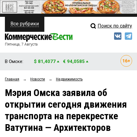
Все рубрики
Поиск по сайту
ПОЛИТИКА
Свежий выпуск
Медиа
ФИНАНСЫ
Пятница, 7 Августа
Кто есть кто
НЕДВИЖИМОСТЬ
В Омске:
$ 81,4077
€ 94,0585
Интервью
БИЗНЕС
Главная
→
Новости
→
Недвижимость
Мнения
ОБЩЕСТВО
Мэрия Омска заявила об
Рейтинги
ЗАКОН
открытии сегодня движения
Блоги
НОВОСТИ КОМПАНИЙ
транспорта на перекрестке
Архив
ПРОИСШЕСТВИЯ
Ватутина — Архитекторов