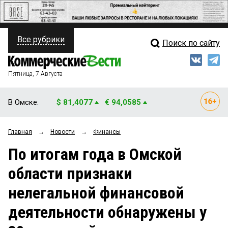
Все рубрики
Поиск по сайту
ПОЛИТИКА
Свежий выпуск
Медиа
ФИНАНСЫ
Пятница, 7 Августа
Кто есть кто
НЕДВИЖИМОСТЬ
В Омске:
$ 81,4077
€ 94,0585
Интервью
БИЗНЕС
Главная
→
Новости
→
Финансы
Мнения
ОБЩЕСТВО
По итогам года в Омской
Рейтинги
ЗАКОН
области признаки
Блоги
НОВОСТИ КОМПАНИЙ
нелегальной финансовой
Архив
ПРОИСШЕСТВИЯ
деятельности обнаружены у