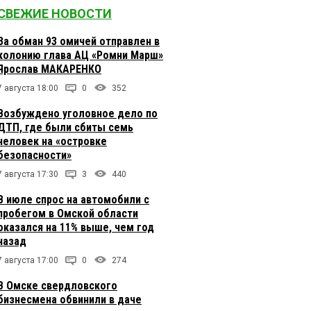
СВЕЖИЕ НОВОСТИ
За обман 93 омичей отправлен в
колонию глава АЦ «Ромни Марш»
Ярослав МАКАРЕНКО
7 августа 18:00
0
352
Возбуждено уголовное дело по
ДТП, где были сбиты семь
человек на «островке
безопасности»
7 августа 17:30
3
440
В июле спрос на автомобили с
пробегом в Омской области
оказался на 11% выше, чем год
назад
7 августа 17:00
0
274
В Омске свердловского
бизнесмена обвинили в даче