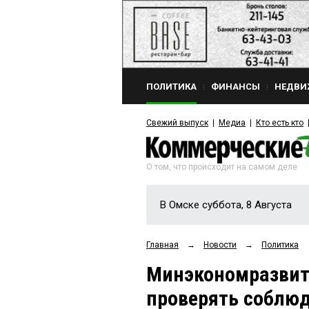
ПОЛИТИКА
ФИНАНСЫ
НЕДВИ
Свежий выпуск
Медиа
Кто есть кто
О том, что происходит на самом деле
В Омске суббота, 8 Августа
Главная
→
Новости
→
Политика
Минэкономразвит
проверять соблюд