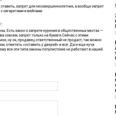
9:
 ставить, запрет для несовершеннолетних, а вообще запрет
 с сигаретами и вейпами
7:
ны. Есть закон о запрете курения в общественных местах —
ва совсем, запрет только на бумаге.Сейчас с этими
ое, ну ок, продавец ответственный не продаст, так можно
ом, отметить «оставить у дверей» и всё. Да и еще куча
ому все эти типа законы популистские не работают в нашей