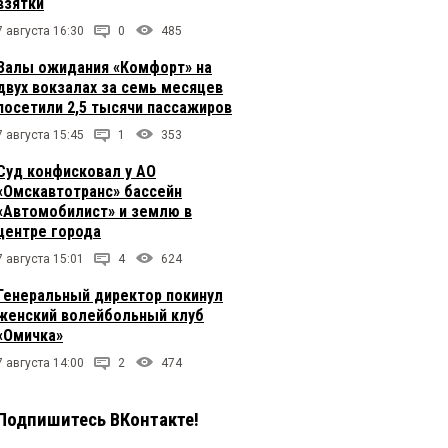
взятки
7 августа 16:30
0
485
Залы ожидания «Комфорт» на
двух вокзалах за семь месяцев
посетили 2,5 тысячи пассажиров
7 августа 15:45
1
353
Суд конфисковал у АО
«Омскавтотранс» бассейн
«Автомобилист» и землю в
центре города
7 августа 15:01
4
624
Генеральный директор покинул
женский волейбольный клуб
«Омичка»
7 августа 14:00
2
474
Подпишитесь ВКонтакте!