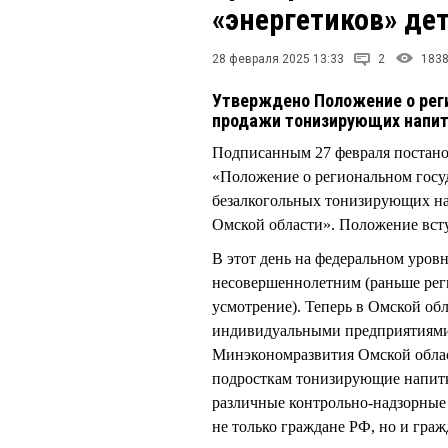
«энергетиков» де
28 февраля 2025 13:33
2
183
Утверждено Положение о рег
продажи тонизирующих напи
Подписанным 27 февраля постан
«Положение о региональном госуд
безалкогольных тонизирующих нап
Омской области». Положение вступ
В этот день на федеральном уровн
несовершеннолетним (раньше реги
усмотрение). Теперь в Омской обл
индивидуальными предприятиями 
Минэкономразвития Омской област
подросткам тонизирующие напитк
различные контрольно-надзорные 
не только граждане РФ, но и граж