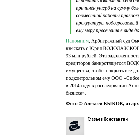
исполнить взятые на себя об
причинён ущерб на сумму бол
совместной работы правоохр
прокуратуры подозреваемый 
ему меру пресечения в виде 
Напомним
, Арбитражный суд Омс
взыскать с Юрия ВОДОЛАЗСКОГО 
93 млн рублей. Эта задолженност
кредиторов банкротящегося ВОДО
имущества, чтобы покрыть все 
подконтрольном ему ООО «Сибсе
в 2014 году в расследовании 
бизнеса».
Фото © Алексей БЫКОВ, из арх
Глазьев Константин