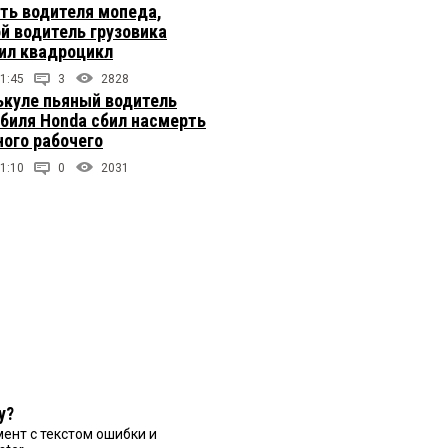
ть водителя мопеда,
й водитель грузовика
ил квадроцикл
1:45
3
2828
ькуле пьяный водитель
биля Honda сбил насмерть
ого рабочего
1:10
0
2031
у?
ент с текстом ошибки и