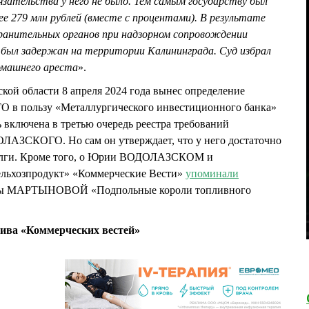
язательства у него не было. Тем самым государству был
ее 279 млн рублей (вместе с процентами). В результате
анительных органов при надзорном сопровождении
был задержан на территории Калининграда. Суд избрал
домашнего ареста
».
кой области 8 апреля 2024 года вынес определение
в пользу «Металлургического инвестиционного банка»
ь включена в третью очередь реестра требований
ЛАЗСКОГО. Но сам он утверждает, что у него достаточно
долги. Кроме того, о Юрии ВОДОЛАЗСКОМ и
льхозпродукт» «Коммерческие Вести»
упоминали
Анны МАРТЫНОВОЙ «Подпольные короли топливного
ива «Коммерческих вестей»