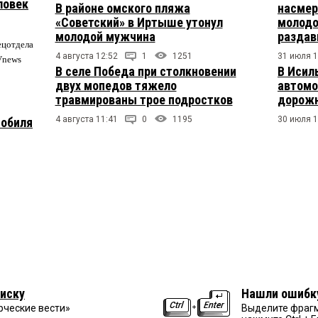
ловек
В районе омского пляжа
насмер
«Советский» в Иртыше утонул
молодо
молодой мужчина
раздав
ецотдела
4 августа 12:52
1
1251
31 июля 1
Vnews
В селе Победа при столкновении
В Исил
двух мопедов тяжело
автомо
травмированы трое подростков
дорожн
4 августа 11:41
0
1195
30 июля 1
мобиля
иску
Нашли ошибк
рческие вести»
Выделите фрагм