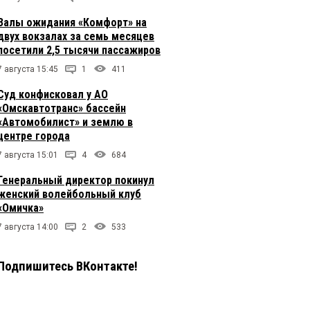
Залы ожидания «Комфорт» на
двух вокзалах за семь месяцев
посетили 2,5 тысячи пассажиров
7 августа 15:45
1
411
Суд конфисковал у АО
«Омскавтотранс» бассейн
«Автомобилист» и землю в
центре города
7 августа 15:01
4
684
Генеральный директор покинул
женский волейбольный клуб
«Омичка»
7 августа 14:00
2
533
Подпишитесь ВКонтакте!