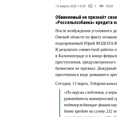
13 марта 2025 14:30
1
3520
Обвиняемый не признаёт свою
«Россельхозбанка» кредита н
После возбуждения уголовного 
Омской области по факту незакон
подозреваемый Юрий ВОДОЛАЗСК
В результате совместной работы 
в Калининграде и в конце феврал
преступления, предусмотренного ч
бизнесмен не признал. Дежурный 
пресечения в виде домашнего арес
Сегодня, 13 марта, Тelegram-кана
«
По версии следствия, в пер
руководитель коммерческой о
подтверждающие финансовую 
банке кредит на сумму 232 м