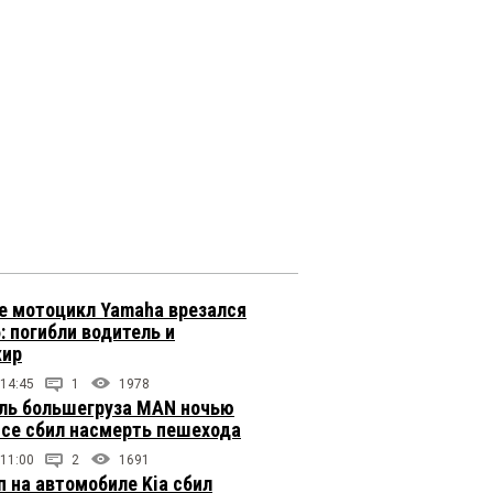
е мотоцикл Yamaha врезался
: погибли водитель и
жир
 14:45
1
1978
ль большегруза MAN ночью
ссе сбил насмерть пешехода
 11:00
2
1691
п на автомобиле Kia сбил