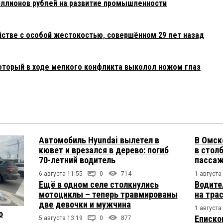
иллионов рублей на развитие промышленности
йстве с особой жестокостью, совершённом 29 лет назад
который в ходе мелкого конфликта выколол ножом глаз
Автомобиль Hyundai вылетел в
В Омск
кювет и врезался в дерево: погиб
в столб
70-летний водитель
пасса
6 августа 11:55
0
714
1 августа
Ещё в одном селе столкнулись
Водите
мотоциклы – теперь травмированы
на тра
две девочки и мужчина
1 августа
о
Еписко
5 августа 13:19
0
877