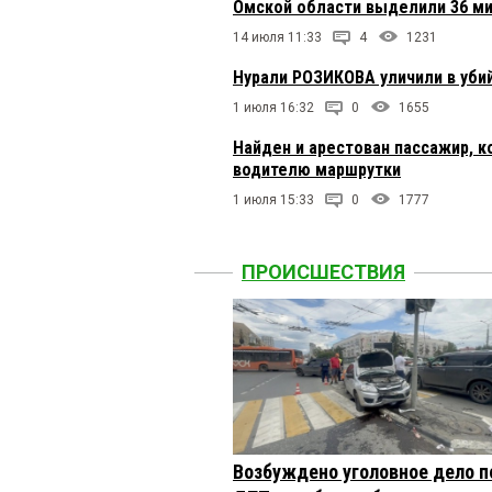
Омской области выделили 36 м
14 июля 11:33
4
1231
Нурали РОЗИКОВА уличили в уби
1 июля 16:32
0
1655
Найден и арестован пассажир, 
водителю маршрутки
1 июля 15:33
0
1777
ПРОИСШЕСТВИЯ
Возбуждено уголовное дело п