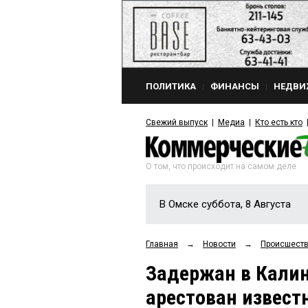
ПОЛИТИКА
ФИНАНСЫ
НЕДВИ
Свежий выпуск
Медиа
Кто есть кто
О том, что происходит на самом деле
В Омске суббота, 8 Августа
Главная
→
Новости
→
Происшест
Задержан в Калин
арестован извес