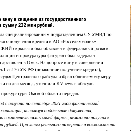
 вину в хищении из государственного
а сумму 232 млн рублей.
дела специализированным подразделением СУ УМВД по
ного получения кредита в АО «Россельхозбанк»
ИЙ скрылся и был объявлен в федеральный розыск.
полиции и прокуратуры фигурант был задержан
я доставлен в Омск. На допросе вину в совершении
.1 ст.176 УК РФ (незаконное получение кредита),
судья Центрального райсуда избрал обвиняемому меру
та на два месяца, уточнили KVnews в облсуде.
л прокуратуры Омской области передал:
иод с августа по сентябрь 2021 года фактический
рганизации, используя поддельные документы,
состоятельность своей фирмы, незаконно получил в
лн рублей. При этом реального намерения и возможности