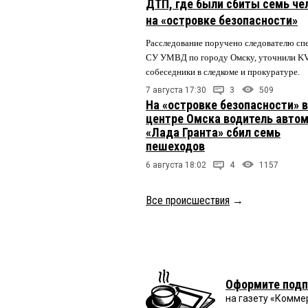
ДТП, где были сбиты семь че
на «островке безопасности»
Расследование поручено следователю сп
СУ УМВД по городу Омску, уточнили K
собеседники в следкоме и прокуратуре.
7 августа 17:30
3
509
На «островке безопасности» в
центре Омска водитель авто
«Лада Гранта» сбил семь
пешеходов
6 августа 18:02
4
1157
Все происшествия
→
Оформите подп
на газету «Комме