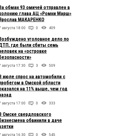
За обман 93 омичей отправлен в
колонию глава АЦ «Ромни Марш»
Ярослав МАКАРЕНКО
7 августа 18:00
0
409
Возбуждено уголовное дело по
ДТП, где были сбиты семь
человек на «островке
безопасности»
7 августа 17:30
3
509
В июле спрос на автомобили с
пробегом в Омской области
оказался на 11% выше, чем год
назад
7 августа 17:00
0
333
В Омске свердловского
бизнесмена обвинили в даче
взятки
7 августа 16:30
0
545