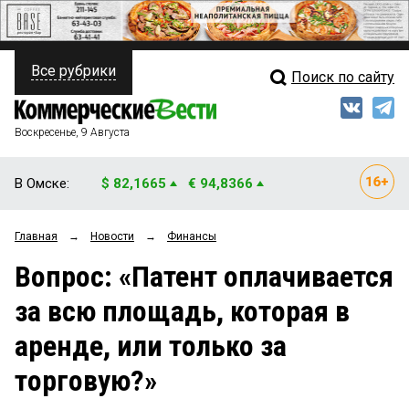
Все рубрики
Поиск по сайту
ПОЛИТИКА
Свежий выпуск
Медиа
ФИНАНСЫ
Воскресенье, 9 Августа
Кто есть кто
НЕДВИЖИМОСТЬ
В Омске:
$ 82,1665
€ 94,8366
Интервью
БИЗНЕС
Главная
→
Новости
→
Финансы
Мнения
ОБЩЕСТВО
Вопрос: «Патент оплачивается
Рейтинги
ЗАКОН
за всю площадь, которая в
Блоги
НОВОСТИ КОМПАНИЙ
аренде, или только за
Архив
ПРОИСШЕСТВИЯ
торговую?»