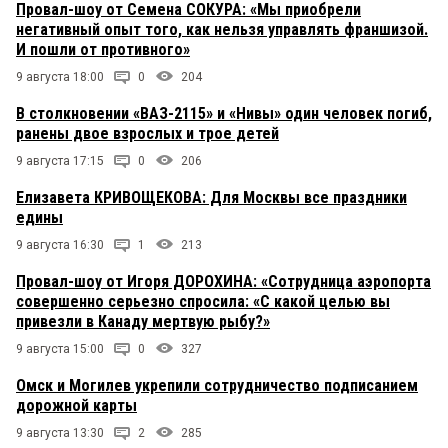
Провал-шоу от Семена СОКУРА: «Мы приобрели
негативный опыт того, как нельзя управлять франшизой.
И пошли от противного»
9 августа 18:00
0
204
В столкновении «ВАЗ-2115» и «Нивы» один человек погиб,
ранены двое взрослых и трое детей
9 августа 17:15
0
206
Елизавета КРИВОЩЕКОВА: Для Москвы все праздники
едины
9 августа 16:30
1
213
Провал-шоу от Игоря ДОРОХИНА: «Сотрудница аэропорта
совершенно серьезно спросила: «С какой целью вы
привезли в Канаду мертвую рыбу?»
9 августа 15:00
0
327
Омск и Могилев укрепили сотрудничество подписанием
дорожной карты
9 августа 13:30
2
285