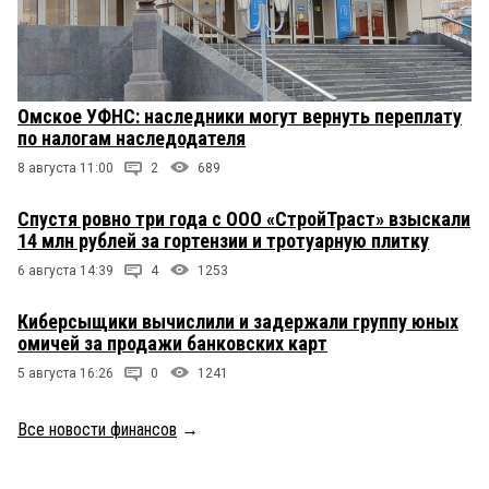
Омское УФНС: наследники могут вернуть переплату
по налогам наследодателя
8 августа 11:00
2
689
Спустя ровно три года с ООО «СтройТраст» взыскали
14 млн рублей за гортензии и тротуарную плитку
6 августа 14:39
4
1253
Киберсыщики вычислили и задержали группу юных
омичей за продажи банковских карт
5 августа 16:26
0
1241
Все новости финансов
→