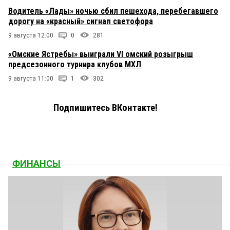
Водитель «Лады» ночью сбил пешехода, перебегавшего
дорогу на «красный» сигнал светофора
9 августа 12:00
0
281
«Омские Ястребы» выиграли VI омский розыгрыш
предсезонного турнира клубов МХЛ
9 августа 11:00
1
302
Подпишитесь ВКонтакте!
ФИНАНСЫ