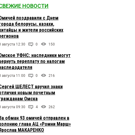
СВЕЖИЕ НОВОСТИ
Омичей поздравили с Днем
города белорусы, казахи,
китайцы и жители российских
регионов
8 августа 12:30
0
150
Омское УФНС: наследники могут
вернуть переплату по налогам
наследодателя
8 августа 11:00
0
216
Сергей ШЕЛЕСТ вручил знаки
отличия новым почетным
гражданам Омска
8 августа 09:30
4
262
За обман 93 омичей отправлен в
колонию глава АЦ «Ромни Марш»
Ярослав МАКАРЕНКО