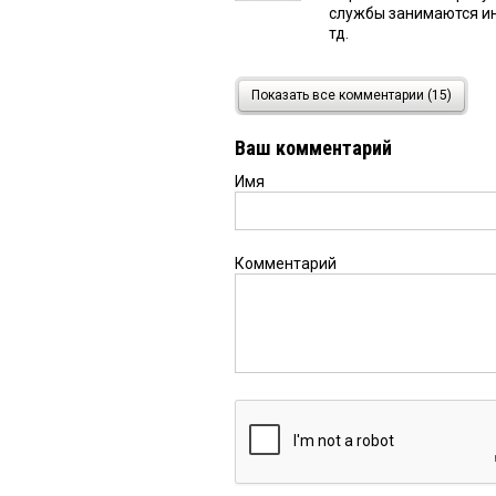
службы занимаются и
тд.
Карина
3 апреля 2025 в 2
Показать все комментарии (15)
У каждого губернатора
всегда, как без этого?
Ваш комментарий
Имя
Алексей
3 апреля 2025 в
там много работы, на
Комментарий
Галина
3 апреля 2025 в 2
только сейчас создали
как без нее? людям не
интернетах поливать, 
Омич
3 апреля 2025 в 21:
Пресс-служба это обыч
быть!