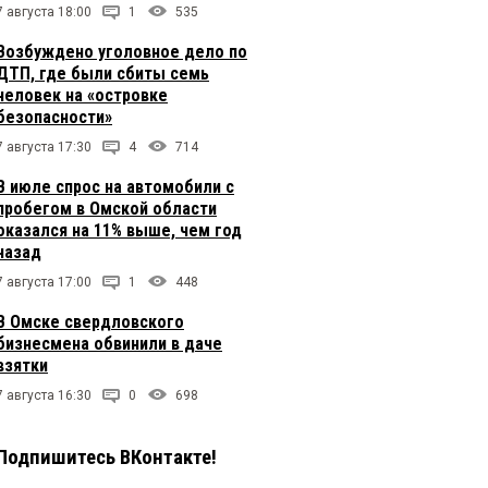
7 августа 18:00
1
535
Возбуждено уголовное дело по
ДТП, где были сбиты семь
человек на «островке
безопасности»
7 августа 17:30
4
714
В июле спрос на автомобили с
пробегом в Омской области
оказался на 11% выше, чем год
назад
7 августа 17:00
1
448
В Омске свердловского
бизнесмена обвинили в даче
взятки
7 августа 16:30
0
698
Подпишитесь ВКонтакте!