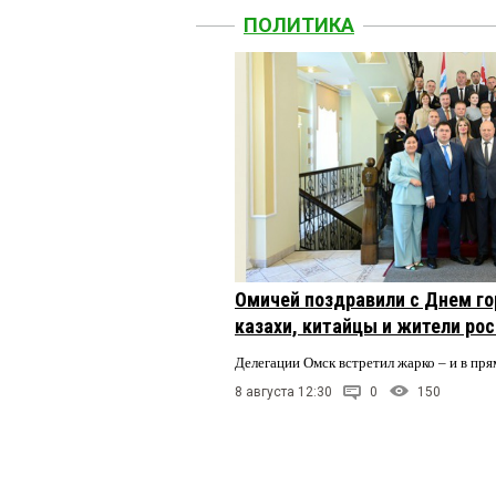
Да,будут убеждать...И
ПОЛИТИКА
Сибирский панк
3 апрел
Зарплата во сколько 
Омич
3 апреля 2025 в 10:
Это те самые, которые
Василий Стрельников
Омичей поздравили с Днем го
3
казахи, китайцы и жители ро
Лучше бы они работали
Делегации Омск встретил жарко – и в пря
8 августа 12:30
0
150