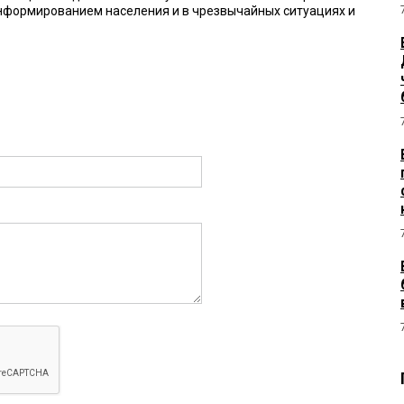
нформированием населения и в чрезвычайных ситуациях и
1:34:
 есть пресс-служба, в принципе в правительстве она есть
 21:32:
до было сразу министерство делать
1:19:
? я думала у любого губернатора по умолчанию сразу есть.
 рассказывать про деятельность, еще хуже будут в
что ниче не делает. и так-то достается
00:
ная структура которая есть у любого региона, так и должно