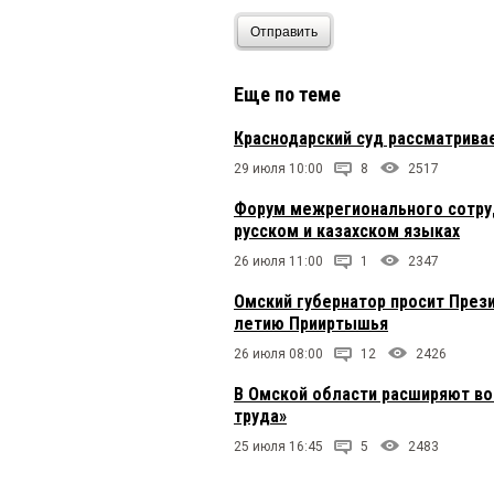
Нострадамус
3 апреля 2
Отправить
Так работа этих людей
Еще по теме
55
3 апреля 2025 в 17:25:
Краснодарский суд рассматрива
Вы только представьт
29 июля 10:00
8
2517
Бульвара Архитекторо
кабинетам и пить каз
Форум межрегионального сотруд
даже подумать боюсь
русском и казахском языках
26 июля 11:00
1
2347
Федя
3 апреля 2025 в 17:
Ещё один орган,котор
Омский губернатор просит Прези
летию Прииртышья
26 июля 08:00
12
2426
персона
3 апреля 2025 в 
В Омской области расширяют в
ну так понятно челове
труда»
же дополнительные раб
25 июля 16:45
5
2483
Гость
3 апреля 2025 в 13