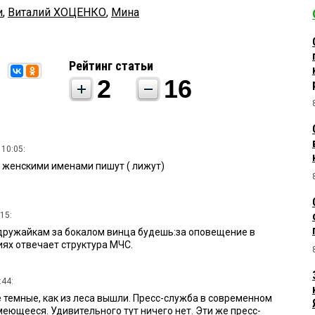
и
,
Виталий ХОЦЕНКО
,
Мина
Рейтинг статьи
2
16
 10:05:
д женскими именами пишут ( лижут)
15:
одружайкам за бокалом винца будешь:за оповещение в
ях отвечает структура МЧС.
:44:
 темные, как из леса вышли. Пресс-служба в современном
еющееся. Удивительного тут ничего нет. Эти же пресс-