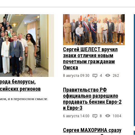
дет ротация:мы туда,они оттуда...
я 2025 в 12:01:
раз увеличилась?
Сергей ШЕЛЕСТ вручил
32:
знаки отличия новым
 будут нас убеждать, какой у нас хороший губернатор?
почетным гражданам
Омска
8 августа 09:30
4
262
рода белорусы,
 апреля 2025 в 09:30:
ссийских регионов
, а не пиаром с утра до вечера занимались...
Правительство РФ
официально разрешило
мом, и в переносном смысле.
продавать бензин Евро-2
и Евро-3
6 августа 14:00
8
1004
Сергея МАХОРИНА сразу