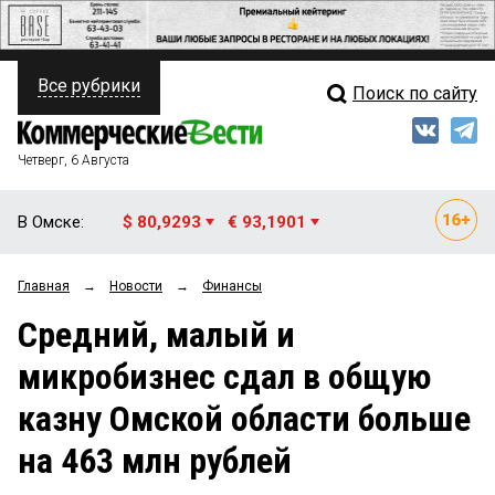
Все рубрики
Поиск по сайту
ПОЛИТИКА
Свежий выпуск
Медиа
ФИНАНСЫ
Четверг, 6 Августа
Кто есть кто
НЕДВИЖИМОСТЬ
В Омске:
$ 80,9293
€ 93,1901
Интервью
БИЗНЕС
Главная
→
Новости
→
Финансы
Мнения
ОБЩЕСТВО
Средний, малый и
Рейтинги
ЗАКОН
микробизнес сдал в общую
Блоги
НОВОСТИ КОМПАНИЙ
казну Омской области больше
Архив
ПРОИСШЕСТВИЯ
на 463 млн рублей