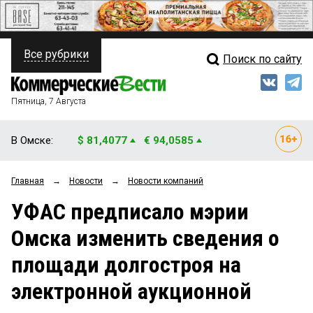
Все рубрики
Поиск по сайту
ПОЛИТИКА
Свежий выпуск
Медиа
ФИНАНСЫ
Пятница, 7 Августа
Кто есть кто
НЕДВИЖИМОСТЬ
В Омске:
$ 81,4077
€ 94,0585
Интервью
БИЗНЕС
Главная
→
Новости
→
Новости компаний
Мнения
ОБЩЕСТВО
УФАС предписало мэрии
Рейтинги
ЗАКОН
Омска изменить сведения о
Блоги
НОВОСТИ КОМПАНИЙ
площади долгостроя на
Архив
ПРОИСШЕСТВИЯ
электронной аукционной