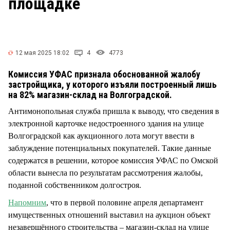
площадке
СТИЛЬ ЖИЗНИ
12 мая 2025 18:02
4
4773
Комиссия УФАС признала обоснованной жалобу
застройщика, у которого изъяли построенный лишь
на 82% магазин-склад на Волгоградской.
Антимонопольная служба пришла к выводу, что сведения в
электронной карточке недостроенного здания на улице
Волгоградской как аукционного лота могут ввести в
заблуждение потенциальных покупателей. Такие данные
содержатся в решении, которое комиссия УФАС по Омской
области вынесла по результатам рассмотрения жалобы,
поданной собственником долгостроя.
Напомним
, что в первой половине апреля департамент
имущественных отношений выставил на аукцион объект
незавершённого строительства – магазин-склад на улице