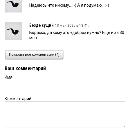
Надеюсь что никому....:-) А я подумаю....:-)
Везде сущий
13 мая 2025 в 13:41:
Бориска, да кому это «добро» нужно? Еще и за 30
млн.
Борис
1 мая 2025 в 02:32:
Показать все комментарии (4)
Под какого то интересанта извещение
публиковали, что бы меньше желающих было.
Ваш комментарий
Подешевле купить хотят...
Имя
Комментарий