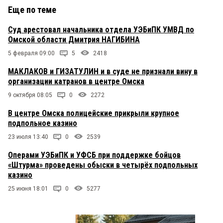
Еще по теме
Суд арестовал начальника отдела УЭБиПК УМВД по
Омской области Дмитрия НАГИБИНА
5 февраля 09:00
5
2418
МАКЛАКОВ и ГИЗАТУЛИН и в суде не признали вину в
организации катранов в центре Омска
9 октября 08:05
0
2272
В центре Омска полицейские прикрыли крупное
подпольное казино
23 июля 13:40
0
2539
Операми УЭБиПК и УФСБ при поддержке бойцов
«Штурма» проведены обыски в четырёх подпольных
казино
25 июня 18:01
0
5277