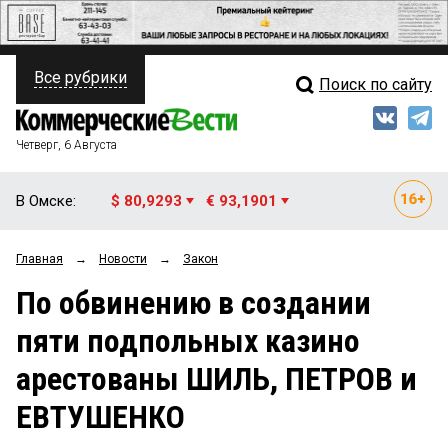
Все рубрики
Поиск по сайту
ПОЛИТИКА
Свежий выпуск
Медиа
ФИНАНСЫ
Четверг, 6 Августа
Кто есть кто
НЕДВИЖИМОСТЬ
В Омске:
$ 80,9293
€ 93,1901
Интервью
БИЗНЕС
Главная
→
Новости
→
Закон
Мнения
ОБЩЕСТВО
По обвинению в создании
Рейтинги
ЗАКОН
пяти подпольных казино
Блоги
НОВОСТИ КОМПАНИЙ
арестованы ШИЛЬ, ПЕТРОВ и
Архив
ПРОИСШЕСТВИЯ
ЕВТУШЕНКО