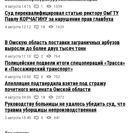
4 августа 14:15
1
1039
Суд переквалифицировал статью ректору ОмГТУ
Павлу КОРЧАГИНУ за нарушение прав главбуха
4 августа 12:12
18
1620
В Омскую область поставки заграничных арбузов
выросли до более двух тысяч тонн
4 августа 11:10
2
764
Полицейские подвели итоги спецопераций «Трасса»
и «Пассажирский транспорт»
4 августа 10:00
0
752
Апелляция подтвердила взятие под стражу
почетного мецената Омской области
4 августа 09:00
18
2372
Руководству больницы не удалось убедить суд, что
травма уборщицы непроизводственная
3 августа 15:40
0
941