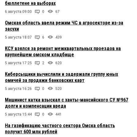
бюллетене на выборах
6 августа 09:00
0
67
Омская область ввела режим ЧС в агросекторе из-за
засухи
5 августа 18:07
6
439
КСУ взялся за ремонт межквартальных проездов на
крупнейшем омском кладбище
5 августа 17:25
2
620
Киберсыщики вычислили и задержали группу юных
омичей за продажи банковских карт
5 августа 16:26
0
520
Машинист катка взыскал с ханты-мансийского СУ №967
долги и компенсации вреда
5 августа 15:44
0
441
На газификацию частного сектора Омска область
получит 600 млн рублей