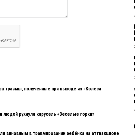
а травмы, полученные при выходе из «Колеса
я людей рухнула карусель «Веселые горки»
али виновным в травмировании ребёнка на аттракционе