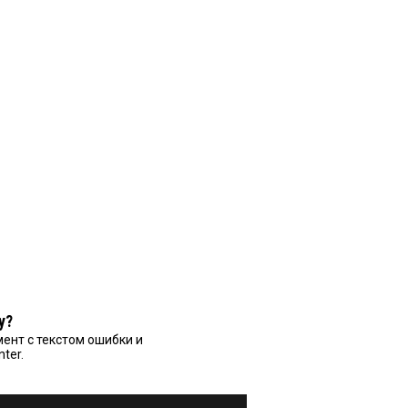
у?
ент с текстом ошибки и
nter.