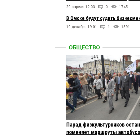
20 апреля 12:03
0
1745
В Омске будут судить бизнесмен
10 декабря 19:01
1
1591
ОБЩЕСТВО
Парад физкультурников остан
поменяет маршруты автобусо