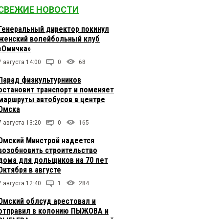
СВЕЖИЕ НОВОСТИ
Генеральный директор покинул
женский волейбольный клуб
«Омичка»
7 августа 14:00
0
68
Парад физкультурников
остановит транспорт и поменяет
маршруты автобусов в центре
Омска
7 августа 13:20
0
165
Омский Минстрой надеется
возобновить строительство
дома для дольщиков на 70 лет
Октября в августе
7 августа 12:40
1
284
Омский облсуд арестовал и
отправил в колонию ПЫЖОВА и