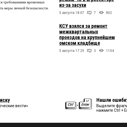
ся требованиями временных
из-за засухи
ть меры личной безопасности.
5 августа 18:07
7
802
КСУ взялся за ремонт
межквартальных
проездов на крупнейшем
омском кладбище
5 августа 17:25
3
1104
иску
Нашли ошибк
рческие вести»
Выделите фрагм
нажмите Ctrl + E