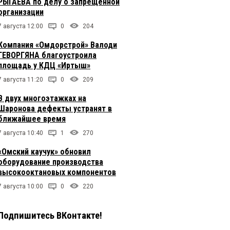
РЫГАЕВА по делу о запрещенной
организации
7 августа 12:00
0
204
Компания «Омдорстрой» Валоди
ГЕВОРГЯНА благоустроила
площадь у КДЦ «Иртыш»
7 августа 11:20
0
209
В двух многоэтажках на
Шаронова дефекты устранят в
ближайшее время
7 августа 10:40
1
270
«Омский каучук» обновил
оборудование производства
высокооктановых компонентов
7 августа 10:00
0
220
Подпишитесь ВКонтакте!