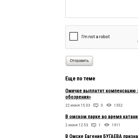
Отправить
Еще по теме
Омичке выплатят компенсацию з
обозрения»
22 июня 15:03
0
1352
В омском парке во время катани
2 июня 12:53
1
1911
В Омске Евгения БУГАЕВА призн