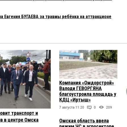
а Евгения БУГАЕВА за травмы ребёнка на аттракционе
Компания «Омдорстрой»
Валоди ГЕВОРГЯНА
благоустроила площадь у
КДЦ «Иртыш»
7 августа 11:20
0
209
овит транспорт и
в в центре Омска
Омская область ввела
режим ЧС в агросекторе