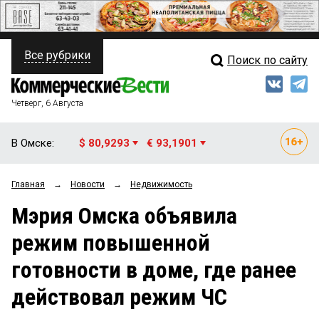
Все рубрики
Поиск по сайту
ПОЛИТИКА
Свежий выпуск
Медиа
ФИНАНСЫ
Четверг, 6 Августа
Кто есть кто
НЕДВИЖИМОСТЬ
В Омске:
$ 80,9293
€ 93,1901
Интервью
БИЗНЕС
Главная
→
Новости
→
Недвижимость
Мнения
ОБЩЕСТВО
Мэрия Омска объявила
Рейтинги
ЗАКОН
режим повышенной
Блоги
НОВОСТИ КОМПАНИЙ
готовности в доме, где ранее
Архив
ПРОИСШЕСТВИЯ
действовал режим ЧС