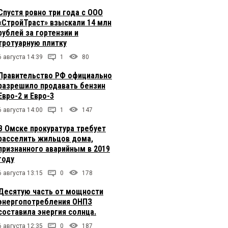
Спустя ровно три года с ООО
«СтройТраст» взыскали 14 млн
рублей за гортензии и
тротуарную плитку
6 августа 14:39
1
80
Правительство РФ официально
разрешило продавать бензин
Евро-2 и Евро-3
6 августа 14:00
1
147
В Омске прокуратура требует
расселить жильцов дома,
признанного аварийным в 2019
году
6 августа 13:15
0
178
Десятую часть от мощности
энергопотребления ОНПЗ
составила энергия солнца.
6 августа 12:35
0
187