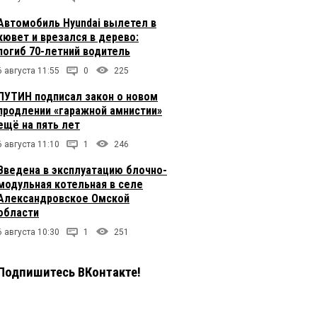
Автомобиль Hyundai вылетел в
кювет и врезался в дерево:
погиб 70-летний водитель
6 августа 11:55
0
225
ПУТИН подписал закон о новом
продлении «гаражной амнистии»
ещё на пять лет
6 августа 11:10
1
246
Введена в эксплуатацию блочно-
модульная котельная в селе
Александровское Омской
области
6 августа 10:30
1
251
Подпишитесь ВКонтакте!