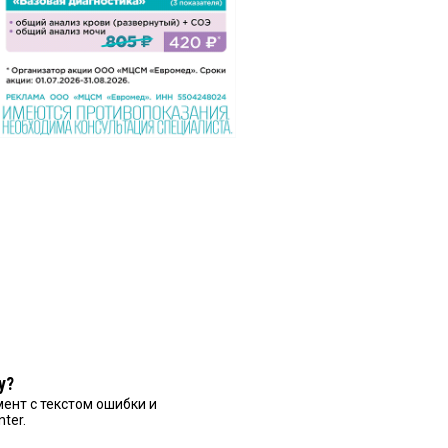
у?
ент с текстом ошибки и
nter.