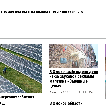
 новые подряды на возведение линий уличного
В Омске возбуждено дело
из-за звуковой рекламы
магазина «Смешные
цены»
4 августа 16:20
3
957
энергопотребления
ца.
В Омской области