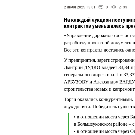
2 июля 2025 13:01
0
2133
На каждый аукцион поступило 
контрактов уменьшилась пра
«Управление дорожного хозяйства
разработку проектной документац
Все эти контракты достались од
У предприятия, зарегистрированно
Дмитрий ДУДКО владеет 33,34-про
генерального директора. По 33,3
АРБУЗОВУ и Александру ВАРДУГИ
строительства новых и капремонт
Торги оказались конкурентными. 
двух до пяти. Победитель сущест
• в отношении моста через Б
в Большеуковском районе – с
• в отношении моста через 