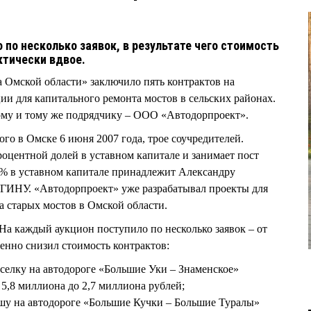
по несколько заявок, в результате чего стоимость
ктически вдвое.
 Омской области» заключило пять контрактов на
ии для капитального ремонта мостов в сельских районах.
ному и тому же подрядчику – ООО «Автодорпроект».
го в Омске 6 июня 2007 года, трое соучредителей.
центной долей в уставном капитале и занимает пост
3% в уставном капитале принадлежит Александру
НУ. «Автодорпроект» уже разрабатывал проекты для
а старых мостов в Омской области.
На каждый аукцион поступило по несколько заявок – от
венно снизил стоимость контрактов:
аселку на автодороге «Большие Уки – Знаменское»
 5,8 миллиона до 2,7 миллиона рублей;
Ошу на автодороге «Большие Кучки – Большие Туралы»