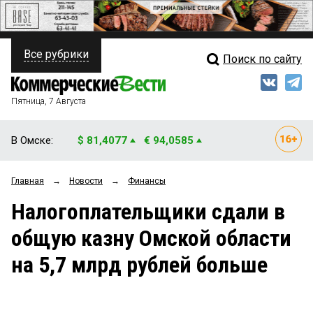
Все рубрики
Поиск по сайту
ПОЛИТИКА
Свежий выпуск
Медиа
ФИНАНСЫ
Пятница, 7 Августа
Кто есть кто
НЕДВИЖИМОСТЬ
В Омске:
$ 81,4077
€ 94,0585
Интервью
БИЗНЕС
Главная
→
Новости
→
Финансы
Мнения
ОБЩЕСТВО
Налогоплательщики сдали в
Рейтинги
ЗАКОН
общую казну Омской области
Блоги
НОВОСТИ КОМПАНИЙ
на 5,7 млрд рублей больше
Архив
ПРОИСШЕСТВИЯ