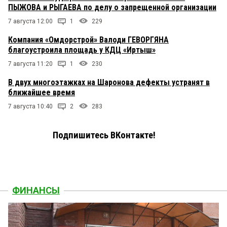
ПЫЖОВА и РЫГАЕВА по делу о запрещенной организации
7 августа 12:00
1
229
Компания «Омдорстрой» Валоди ГЕВОРГЯНА
благоустроила площадь у КДЦ «Иртыш»
7 августа 11:20
1
230
В двух многоэтажках на Шаронова дефекты устранят в
ближайшее время
7 августа 10:40
2
283
Подпишитесь ВКонтакте!
ФИНАНСЫ