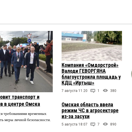
Компания «Омдорстрой»
Валоди ГЕВОРГЯНА
благоустроила площадь у
КДЦ «Иртыш»
7 августа 11:20
1
380
овит транспорт и
в в центре Омска
Омская область ввела
режим ЧС в агросекторе
ся требованиями временных
из-за засухи
ть меры личной безопасности.
5 августа 18:07
7
890