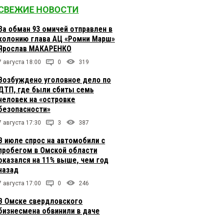
СВЕЖИЕ НОВОСТИ
За обман 93 омичей отправлен в
колонию глава АЦ «Ромни Марш»
Ярослав МАКАРЕНКО
7 августа 18:00
0
319
Возбуждено уголовное дело по
ДТП, где были сбиты семь
человек на «островке
безопасности»
7 августа 17:30
3
387
В июле спрос на автомобили с
пробегом в Омской области
оказался на 11% выше, чем год
назад
7 августа 17:00
0
246
В Омске свердловского
бизнесмена обвинили в даче