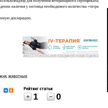
оссельхознадзор для получения ветеринарного сертификата;
рждении наличия у питомца необходимого количества «титра
енную декларацию.
жня
,
животные
Рейтинг статьи
1
0