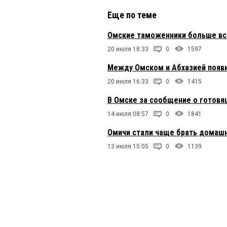
Еще по теме
Омские таможенники больше все
20 июля 18:33
0
1597
Между Омском и Абхазией появ
20 июля 16:33
0
1415
В Омске за сообщение о готов
14 июля 08:57
0
1841
Омичи стали чаще брать домашн
13 июля 15:05
0
1139