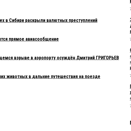
х в Сибири раскрыли валютных преступлений
ится прямое авиасообщение
ящемся взрыве в аэропорту осуждён Дмитрий ГРИГОРЬЕВ
их животных в дальние путешествия на поезде