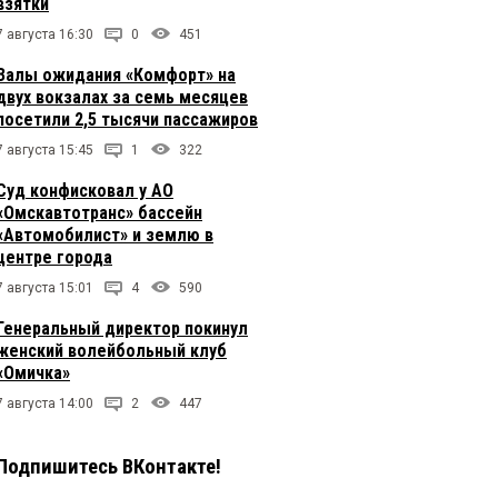
взятки
7 августа 16:30
0
451
Залы ожидания «Комфорт» на
двух вокзалах за семь месяцев
посетили 2,5 тысячи пассажиров
7 августа 15:45
1
322
Суд конфисковал у АО
«Омскавтотранс» бассейн
«Автомобилист» и землю в
центре города
7 августа 15:01
4
590
Генеральный директор покинул
женский волейбольный клуб
«Омичка»
7 августа 14:00
2
447
Подпишитесь ВКонтакте!