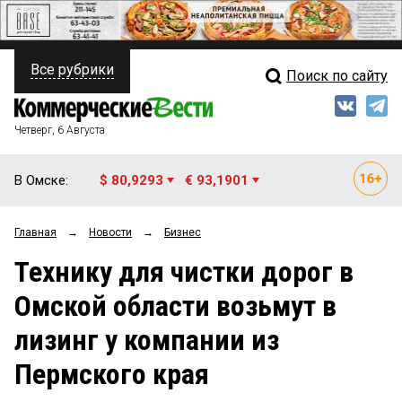
Все рубрики
Поиск по сайту
ПОЛИТИКА
Свежий выпуск
Медиа
ФИНАНСЫ
Четверг, 6 Августа
Кто есть кто
НЕДВИЖИМОСТЬ
В Омске:
$ 80,9293
€ 93,1901
Интервью
БИЗНЕС
Главная
→
Новости
→
Бизнес
Мнения
ОБЩЕСТВО
Технику для чистки дорог в
Рейтинги
ЗАКОН
Омской области возьмут в
Блоги
НОВОСТИ КОМПАНИЙ
лизинг у компании из
Архив
ПРОИСШЕСТВИЯ
Пермского края