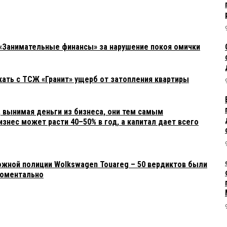
«Занимательные финансы» за нарушение покоя омички
ать с ТСЖ «Гранит» ущерб от затопления квартиры
 вынимая деньги из бизнеса, они тем самым
знес может расти 40–50% в год, а капитал дает всего
ожной полиции Wolkswagen Touareg – 50 вердиктов были
моментально