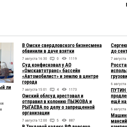
В Омске свердловского бизнесмена
Сергею
обвинили в даче взятки
до сен
7 августа 16:30
0
1119
7 августа
Суд конфисковал у АО
Росста
«Омскавтотранс» бассейн
исполь
«Автомобилист» и землю в центре
грузов
города
6 августа
ый ли
ПУТИН 
7 августа 15:01
4
1173
Омский облсуд арестовал и
продле
отправил в колонию ПЫЖОВА и
ещё на
ия
РЫГАЕВА по делу о запрещенной
я
6 августа
организации
Машини
мансий
7 августа 12:00
5
887
В Трудовой кодекс РФ внесено
компен