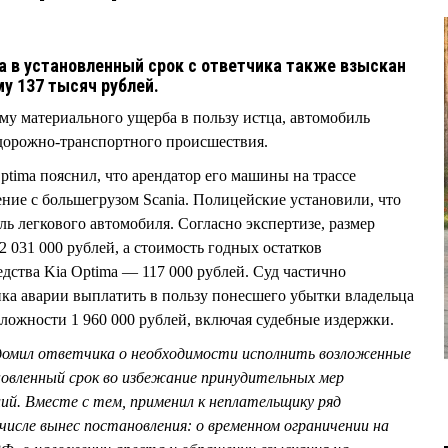
а в установленный срок с ответчика также взыскан
му 137 тысяч рублей.
у материального ущерба в пользу истца, автомобиль
е дорожно-транспортного происшествия.
ptima пояснил, что арендатор его машины на трассе
ие с большегрузом Scania. Полицейские установили, что
ь легкового автомобиля. Согласно экспертизе, размер
 031 000 рублей, а стоимость годных остатков
дства Kia Optima — 117 000 рублей. Суд частично
ика аварии выплатить в пользу понесшего убытки владельца
сложности 1 960 000 рублей, включая судебные издержки.
домил ответчика о необходимости исполнить возложенные
новленный срок во избежание принудительных мер
ий. Вместе с тем, применил к неплательщику ряд
числе вынес постановления: о временном ограничении на