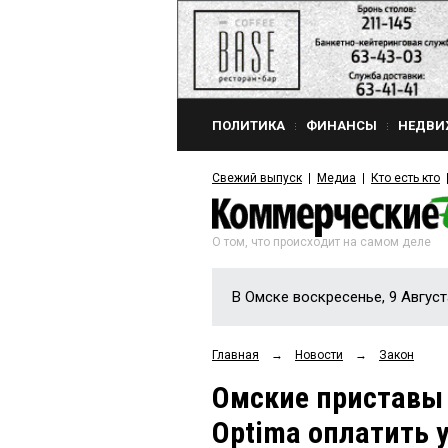
ПОЛИТИКА
ФИНАНСЫ
НЕДВИ
Свежий выпуск
Медиа
Кто есть кто
О том, что происходит на самом деле
В Омске воскресенье, 9 Август
Главная
→
Новости
→
Закон
Омские приставы 
Optima оплатить 