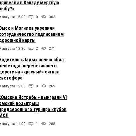
привезли в Канаду мертвую
рыбу?»
9 августа 15:00
0
303
Омск и Могилев укрепили
сотрудничество подписанием
дорожной карты
9 августа 13:30
2
271
Водитель «Лады» ночью сбил
пешехода, перебегавшего
дорогу на «красный» сигнал
светофора
9 августа 12:00
0
269
«Омские Ястребы» выиграли VI
омский розыгрыш
предсезонного турнира клубов
МХЛ
9 августа 11:00
1
288