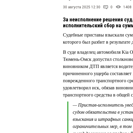
30 августа 2025 12:30
0
1408
За неисполнение решения суд
исполнительский сбор на сум
Судебные приставы взыскали сумм
которого был разбит в результат
В суде владелец автомобиля Kia O
Тюмень-Омск допустил столкновен
виновником ДТП является водител
причиненного ущерба составляет 2
поврежденного транспортного сре
удовлетворил иск, обязав виновн
транспортного средства в общей 
— Пристав-исполнитель уве
судом обязательства в уста
взыскания и штрафных санкц
ограничительных мер, в том 