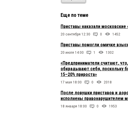
Еще по теме
Приставы наказали московские 
20 сентября 12:30
0
1452
Приставы помогли омичке взыск
20 июля 14:00
1
1302
«Предприниматели считают, что,
обкрадывают себя, поскольку би
15–20% прироста»
17 мая 18:00
0
2018
После ловушки приставов и дор
исполнены правонарушителем 
18 января 18:00
0
1953