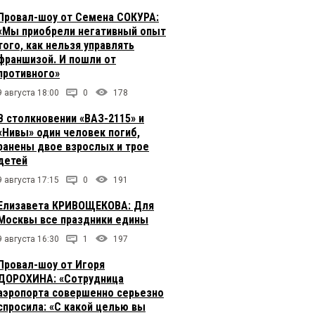
Провал-шоу от Семена СОКУРА:
«Мы приобрели негативный опыт
того, как нельзя управлять
франшизой. И пошли от
противного»
9 августа 18:00
0
178
В столкновении «ВАЗ-2115» и
«Нивы» один человек погиб,
ранены двое взрослых и трое
детей
9 августа 17:15
0
191
Елизавета КРИВОЩЕКОВА: Для
Москвы все праздники едины
9 августа 16:30
1
197
Провал-шоу от Игоря
ДОРОХИНА: «Сотрудница
аэропорта совершенно серьезно
спросила: «С какой целью вы