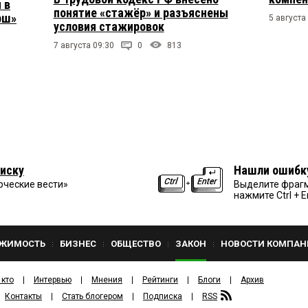
 в
понятие «стажёр» и разъяснены
рш»
5 августа
условия стажировок
7 августа 09:30
0
813
иску
Нашли ошибк
рческие вести»
Выделите фрагм
нажмите Ctrl + E
ЖИМОСТЬ
БИЗНЕС
ОБЩЕСТВО
ЗАКОН
НОВОСТИ КОМПАН
 кто
Интервью
Мнения
Рейтинги
Блоги
Архив
Контакты
Стать блогером
Подписка
RSS