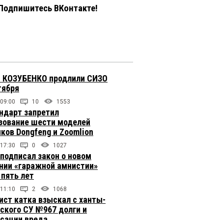
Подпишитесь ВКонтакте!
 КОЗУБЕНКО продлили СИЗО
тября
 09:00
10
1553
ндарт запретил
зование шести моделей
иков Dongfeng и Zoomlion
 17:30
0
1027
подписал закон о новом
нии «гаражной амнистии»
 пять лет
 11:10
2
1068
ст катка взыскал с ханты-
ского СУ №967 долги и
сации вреда