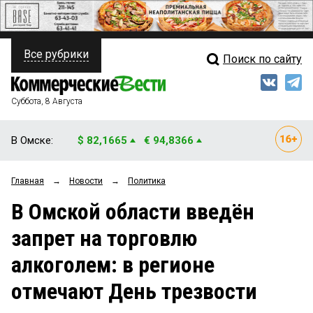
Все рубрики
Поиск по сайту
ПОЛИТИКА
Свежий выпуск
Медиа
ФИНАНСЫ
Суббота, 8 Августа
Кто есть кто
НЕДВИЖИМОСТЬ
В Омске:
$ 82,1665
€ 94,8366
Интервью
БИЗНЕС
Главная
→
Новости
→
Политика
Мнения
ОБЩЕСТВО
В Омской области введён
Рейтинги
ЗАКОН
запрет на торговлю
Блоги
НОВОСТИ КОМПАНИЙ
алкоголем: в регионе
Архив
ПРОИСШЕСТВИЯ
отмечают День трезвости