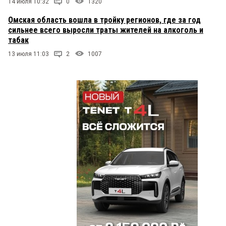
14 июля 10:32
0
1320
Омская область вошла в тройку регионов, где за год
сильнее всего выросли траты жителей на алкоголь и
табак
13 июля 11:03
2
1007