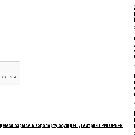
ящемся взрыве в аэропорту осуждён Дмитрий ГРИГОРЬЕВ