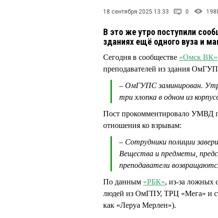
18 сентября 2025 13:33
0
198
В это же утро поступили соо
зданиях ещё одного вуза и ма
Сегодня в сообществе
«Омск ВК»
преподавателей из здания ОмГУ
– ОмГУПС заминирован. Утро
три хлопка в одном из корпус
Пост прокомментировало УМВД по
отношения ко взрывам:
– Сотрудники полиции завер
Вещества и предметы, пред
преподаватели возвращаются
По данным
«РБК»
, из-за ложных
людей из ОмГПУ, ТРЦ «Мега» и ст
как «Леруа Мерлен»).