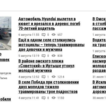
Автомобиль Hyundai вылетел в
В Омск
кювет и врезался в дерево: погиб
в столб
70-летний водитель
пасса
6 августа 11:55
0
657
1 августа
Ещё в одном селе столкнулись
Водите
мотоциклы – теперь травмированы
на тра
две девочки и мужчина
1 августа
о
Еписко
5 августа 13:19
0
838
ловек
В районе омского пляжа
насмер
«Советский» в Иртыше утонул
молодо
молодой мужчина
раздав
ецотдела
4 августа 12:52
1
1214
31 июля 1
Vnews
В селе Победа при столкновении
В Исил
двух мопедов тяжело
автомо
травмированы трое подростков
дорожн
4 августа 11:41
0
1150
30 июля 1
мобиля