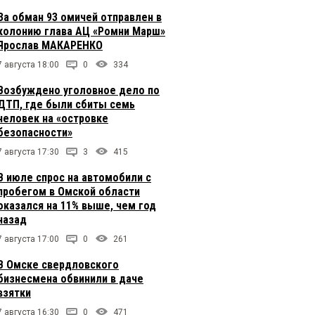
За обман 93 омичей отправлен в
колонию глава АЦ «Ромни Марш»
Ярослав МАКАРЕНКО
7 августа 18:00
0
334
Возбуждено уголовное дело по
ДТП, где были сбиты семь
человек на «островке
безопасности»
7 августа 17:30
3
415
В июле спрос на автомобили с
пробегом в Омской области
оказался на 11% выше, чем год
назад
7 августа 17:00
0
261
В Омске свердловского
бизнесмена обвинили в даче
взятки
7 августа 16:30
0
471