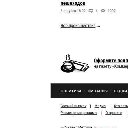
пешеходов
6 августа 18:02
4
1092
Все происшествия
→
Оформите подп
на газету «Комме
ПОЛИТИКА
ФИНАНСЫ
НЕДВИ
Свежий выпуск
Медиа
Кто есть
Размещение рекламы
О проекте