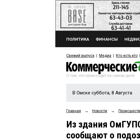
ПОЛИТИКА
ФИНАНСЫ
НЕДВИ
Свежий выпуск
Медиа
Кто есть кто
О том, что происходит на самом деле
В Омске суббота, 8 Августа
Главная
→
Новости
→
Происшест
Из здания ОмГУПС
сообщают о подо