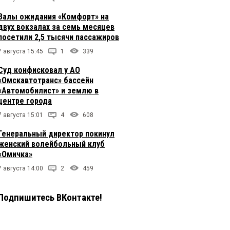
Залы ожидания «Комфорт» на
двух вокзалах за семь месяцев
посетили 2,5 тысячи пассажиров
7 августа 15:45
1
339
Суд конфисковал у АО
«Омскавтотранс» бассейн
«Автомобилист» и землю в
центре города
7 августа 15:01
4
608
Генеральный директор покинул
женский волейбольный клуб
«Омичка»
7 августа 14:00
2
459
Подпишитесь ВКонтакте!