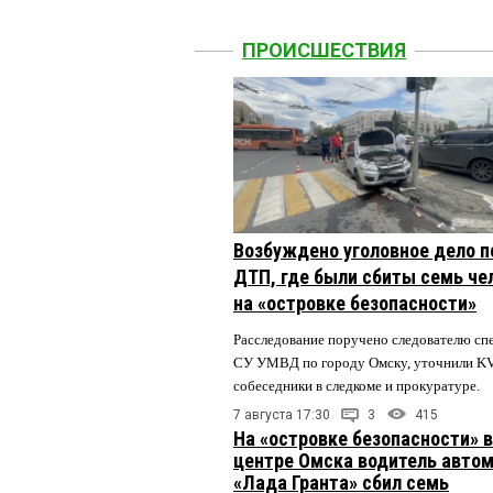
ПРОИСШЕСТВИЯ
Возбуждено уголовное дело п
ДТП, где были сбиты семь че
на «островке безопасности»
Расследование поручено следователю сп
СУ УМВД по городу Омску, уточнили K
собеседники в следкоме и прокуратуре.
7 августа 17:30
3
415
На «островке безопасности» в
центре Омска водитель авто
«Лада Гранта» сбил семь