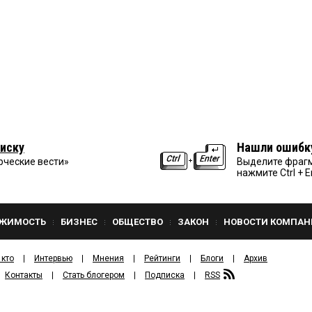
иску
Нашли ошибк
рческие вести»
Выделите фрагм
нажмите Ctrl + E
ЖИМОСТЬ
БИЗНЕС
ОБЩЕСТВО
ЗАКОН
НОВОСТИ КОМПАН
 кто
Интервью
Мнения
Рейтинги
Блоги
Архив
Контакты
Стать блогером
Подписка
RSS