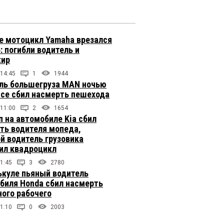
е мотоцикл Yamaha врезался
: погибли водитель и
жир
 14:45
1
1944
ль большегруза MAN ночью
ссе сбил насмерть пешехода
 11:00
2
1654
п на автомобиле Kia сбил
ть водителя мопеда,
й водитель грузовика
ил квадроцикл
1:45
3
2780
ькуле пьяный водитель
биля Honda сбил насмерть
ого рабочего
1:10
0
2003