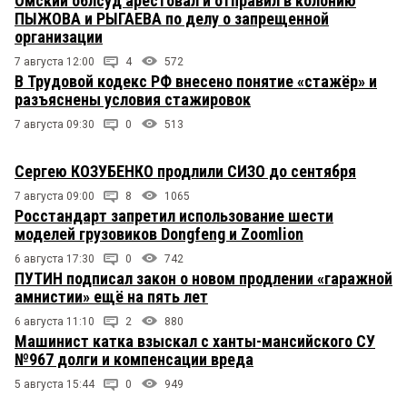
Омский облсуд арестовал и отправил в колонию
ПЫЖОВА и РЫГАЕВА по делу о запрещенной
организации
7 августа 12:00
4
572
В Трудовой кодекс РФ внесено понятие «стажёр» и
разъяснены условия стажировок
7 августа 09:30
0
513
Сергею КОЗУБЕНКО продлили СИЗО до сентября
7 августа 09:00
8
1065
Росстандарт запретил использование шести
моделей грузовиков Dongfeng и Zoomlion
6 августа 17:30
0
742
ПУТИН подписал закон о новом продлении «гаражной
амнистии» ещё на пять лет
6 августа 11:10
2
880
Машинист катка взыскал с ханты-мансийского СУ
№967 долги и компенсации вреда
5 августа 15:44
0
949