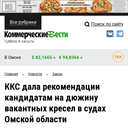
Все рубрики
Поиск по сайту
ПОЛИТИКА
Свежий выпуск
Медиа
ФИНАНСЫ
Суббота, 8 Августа
Кто есть кто
НЕДВИЖИМОСТЬ
В Омске:
$ 82,1665
€ 94,8366
Интервью
БИЗНЕС
Главная
→
Новости
→
Закон
Мнения
ОБЩЕСТВО
ККС дала рекомендации
Рейтинги
ЗАКОН
кандидатам на дюжину
Блоги
НОВОСТИ КОМПАНИЙ
вакантных кресел в судах
Архив
ПРОИСШЕСТВИЯ
Омской области