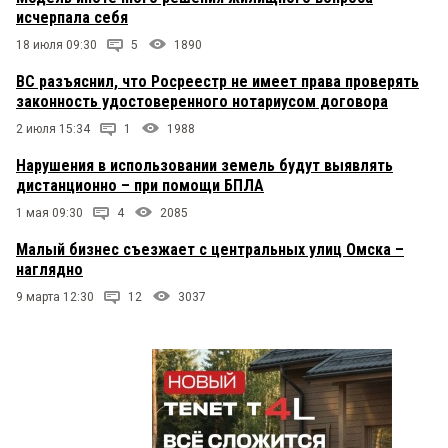
исчерпала себя
18 июля 09:30
5
1890
ВС разъяснил, что Росреестр не имеет права проверять
законность удостоверенного нотариусом договора
2 июля 15:34
1
1988
Нарушения в использовании земель будут выявлять
дистанционно – при помощи БПЛА
1 мая 09:30
4
2085
Малый бизнес съезжает с центральных улиц Омска –
наглядно
9 марта 12:30
12
3037