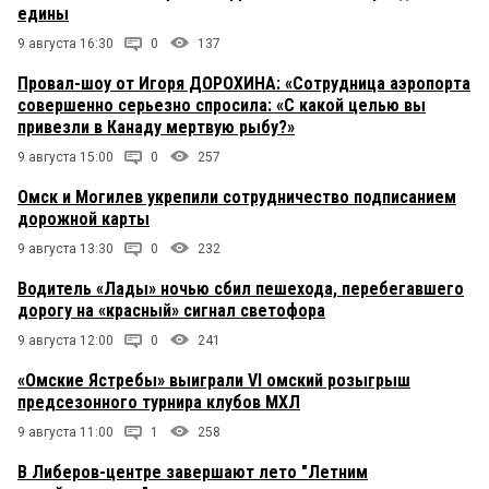
едины
9 августа 16:30
0
137
Провал-шоу от Игоря ДОРОХИНА: «Сотрудница аэропорта
совершенно серьезно спросила: «С какой целью вы
привезли в Канаду мертвую рыбу?»
9 августа 15:00
0
257
Омск и Могилев укрепили сотрудничество подписанием
дорожной карты
9 августа 13:30
0
232
Водитель «Лады» ночью сбил пешехода, перебегавшего
дорогу на «красный» сигнал светофора
9 августа 12:00
0
241
«Омские Ястребы» выиграли VI омский розыгрыш
предсезонного турнира клубов МХЛ
9 августа 11:00
1
258
В Либеров-центре завершают лето "Летним