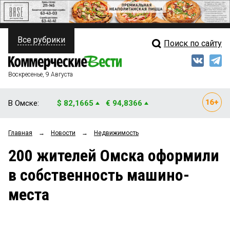
Все рубрики
Поиск по сайту
ПОЛИТИКА
Свежий выпуск
Медиа
ФИНАНСЫ
Воскресенье, 9 Августа
Кто есть кто
НЕДВИЖИМОСТЬ
В Омске:
$ 82,1665
€ 94,8366
Интервью
БИЗНЕС
Главная
→
Новости
→
Недвижимость
Мнения
ОБЩЕСТВО
200 жителей Омска оформили
Рейтинги
ЗАКОН
в собственность машино-
Блоги
НОВОСТИ КОМПАНИЙ
места
Архив
ПРОИСШЕСТВИЯ