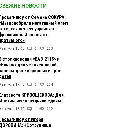
СВЕЖИЕ НОВОСТИ
Провал-шоу от Семена СОКУРА:
«Мы приобрели негативный опыт
того, как нельзя управлять
франшизой. И пошли от
противного»
9 августа 18:00
0
203
В столкновении «ВАЗ-2115» и
«Нивы» один человек погиб,
ранены двое взрослых и трое
детей
9 августа 17:15
0
204
Елизавета КРИВОЩЕКОВА: Для
Москвы все праздники едины
9 августа 16:30
1
212
Провал-шоу от Игоря
ДОРОХИНА: «Сотрудница