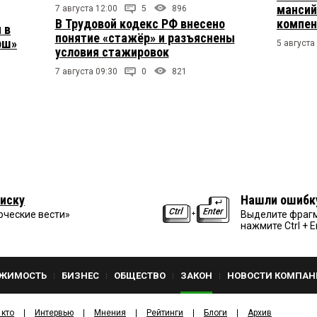
мансий
7 августа 12:00
5
896
В Трудовой кодекс РФ внесено
компен
 в
понятие «стажёр» и разъяснены
рш»
5 августа
условия стажировок
7 августа 09:30
0
821
иску
Нашли ошибк
рческие вести»
Выделите фрагм
нажмите Ctrl + E
ЖИМОСТЬ
БИЗНЕС
ОБЩЕСТВО
ЗАКОН
НОВОСТИ КОМПАН
 кто
Интервью
Мнения
Рейтинги
Блоги
Архив