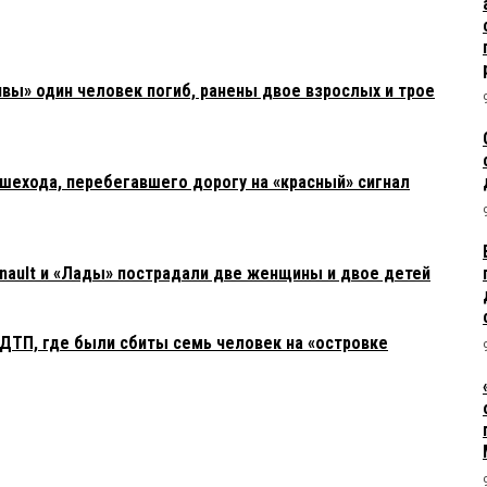
ивы» один человек погиб, ранены двое взрослых и трое
шехода, перебегавшего дорогу на «красный» сигнал
nault и «Лады» пострадали две женщины и двое детей
ДТП, где были сбиты семь человек на «островке