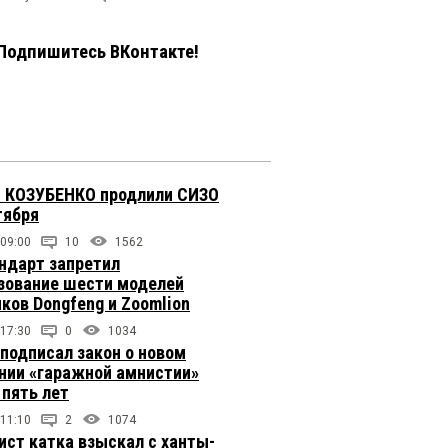
Подпишитесь ВКонтакте!
 КОЗУБЕНКО продлили СИЗО
тября
 09:00
10
1562
ндарт запретил
зование шести моделей
иков Dongfeng и Zoomlion
 17:30
0
1034
подписал закон о новом
нии «гаражной амнистии»
 пять лет
 11:10
2
1074
ст катка взыскал с ханты-