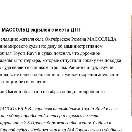
ан МАССОЛЬД скрылся с места ДТП.
 апелляцию жителя села Октябрьское Романа МАССОЛЬДА
ение мирового судьи по делу об административном
биля Toyota Rav4 в судах пояснял, что дорожное
дельцы тойтерьера, которые отпустили собаку без поводка
о суда является слишком строгим. Районный суд, изучив
ников, не нашел оснований для удовлетворения апелляции
нстанции без изменения.
ов Омской области 6 октября сообщил подробности
МАССОЛЬД Р.В., управляя автомобилем Toyota Rav4 в селе
 на собаку породы той-терьер и скрылся с места
арушение п.2.5 Правил дорожного движения. Собака в
Мировой судья судебного участка №4 Горьковского судебного