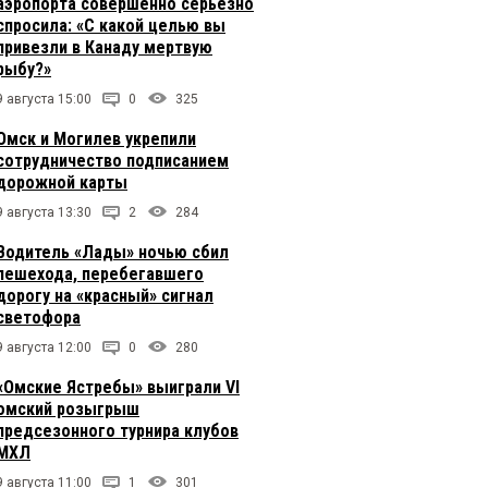
аэропорта совершенно серьезно
спросила: «С какой целью вы
привезли в Канаду мертвую
рыбу?»
9 августа 15:00
0
325
Омск и Могилев укрепили
сотрудничество подписанием
дорожной карты
9 августа 13:30
2
284
Водитель «Лады» ночью сбил
пешехода, перебегавшего
дорогу на «красный» сигнал
светофора
9 августа 12:00
0
280
«Омские Ястребы» выиграли VI
омский розыгрыш
предсезонного турнира клубов
МХЛ
9 августа 11:00
1
301