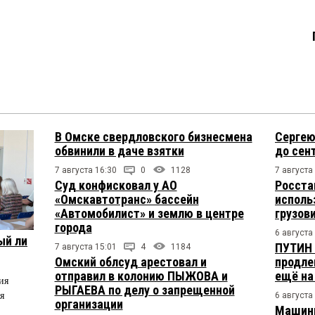
В Омске свердловского бизнесмена
Сергею
обвинили в даче взятки
до сен
7 августа 16:30
0
1128
7 августа
Суд конфисковал у АО
Росста
«Омскавтотранс» бассейн
исполь
«Автомобилист» и землю в центре
грузов
города
6 августа
ый ли
ПУТИН 
7 августа 15:01
4
1184
Омский облсуд арестовал и
продле
отправил в колонию ПЫЖОВА и
ещё на
ия
РЫГАЕВА по делу о запрещенной
я
6 августа
организации
Машини