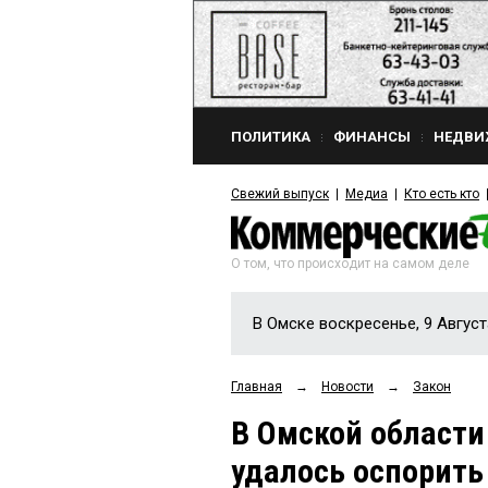
ПОЛИТИКА
ФИНАНСЫ
НЕДВИ
Свежий выпуск
Медиа
Кто есть кто
О том, что происходит на самом деле
В Омске воскресенье, 9 Август
Главная
→
Новости
→
Закон
В Омской области
удалось оспорить