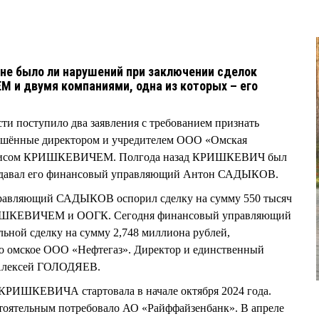
 не было ли нарушений при заключении сделок
и двумя компаниями, одна из которых – его
и поступило два заявления с требованием признать
ершённые директором и учредителем ООО «Омская
Денисом КРИШКЕВИЧЕМ. Полгода назад КРИШКЕВИЧ был
подавал его финансовый управляющий Антон САДЫКОВ.
правляющий САДЫКОВ оспорил сделку на сумму 550 тысяч
РИШКЕВИЧЕМ и ООГК. Сегодня финансовый управляющий
льной сделку на сумму 2,748 миллиона рублей,
ло омское ООО «Нефтегаз». Директор и единственный
– Алексей ГОЛОДЯЕВ.
 КРИШКЕВИЧА стартовала в начале октября 2024 года.
тоятельным потребовало АО «Райффайзенбанк». В апреле