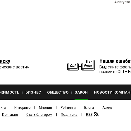
4 августа
иску
Нашли ошибк
рческие вести»
Выделите фрагм
нажмите Ctrl + E
ЖИМОСТЬ
БИЗНЕС
ОБЩЕСТВО
ЗАКОН
НОВОСТИ КОМПАН
 кто
Интервью
Мнения
Рейтинги
Блоги
Архив
Контакты
Стать блогером
Подписка
RSS