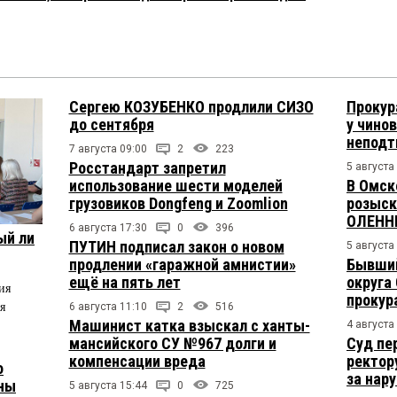
Сергею КОЗУБЕНКО продлили СИЗО
Прокур
до сентября
у чино
непод
7 августа 09:00
2
223
Росстандарт запретил
5 августа
использование шести моделей
В Омск
грузовиков Dongfeng и Zoomlion
розыск
ОЛЕНН
6 августа 17:30
0
396
ый ли
ПУТИН подписал закон о новом
5 августа
продлении «гаражной амнистии»
Бывший
ещё на пять лет
округа
ия
прокур
я
6 августа 11:10
2
516
Машинист катка взыскал с ханты-
4 августа
мансийского СУ №967 долги и
Суд пе
компенсации вреда
ректор
о
за нар
ены
5 августа 15:44
0
725