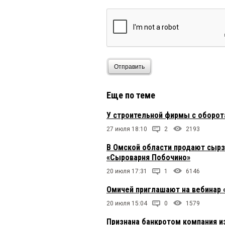
Свой
10 октября 2025 в 2
Это все, что вы может
Отправить
Еще по теме
У строительной фирмы с оборот
27 июля 18:10
2
2193
В Омской области продают сырз
«Сыроварня Побочино»
20 июля 17:31
1
6146
Омичей приглашают на вебинар 
20 июля 15:04
0
1579
Признана банкротом компания и