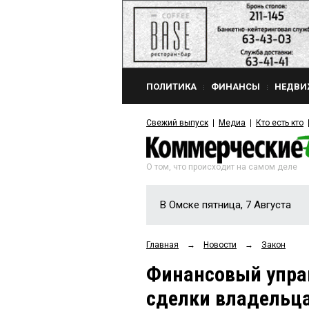
ПОЛИТИКА
ФИНАНСЫ
НЕДВИ
Свежий выпуск
Медиа
Кто есть кто
О том, что происходит на самом деле
В Омске пятница, 7 Августа
Главная
→
Новости
→
Закон
Финансовый упра
сделки владельца