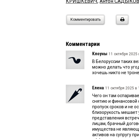
КРИШКЕВИЧ
,
Антон САДЫКО
Комментировать
Комментарии
Клоуны
11 октября 2025 
В Белоруссии таких вез
можно делать что угод
хочешь никто не троне
Елена
11 октября 2025 в 
Чего он там оспаривае
снятию и финансовой 
пропуск сроков и не 
близорукость мешает 
представления встреч
лицам, брачный догов
имущества не являющ
активов на супругу пр