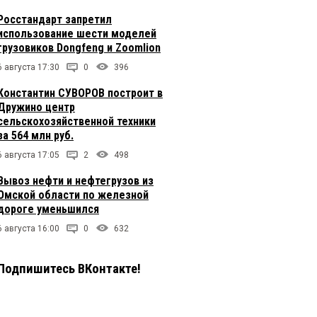
Росстандарт запретил
использование шести моделей
грузовиков Dongfeng и Zoomlion
6 августа 17:30
0
396
Константин СУВОРОВ построит в
Дружино центр
сельскохозяйственной техники
за 564 млн руб.
6 августа 17:05
2
498
Вывоз нефти и нефтегрузов из
Омской области по железной
дороге уменьшился
6 августа 16:00
0
632
Подпишитесь ВКонтакте!