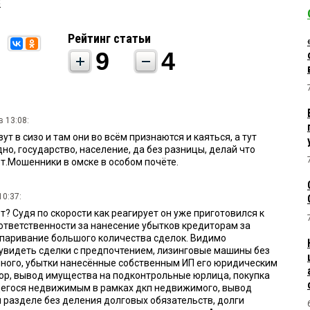
В
Рейтинг статьи
9
4
в 13:08:
ут в сизо и там они во всём признаются и каяться, а тут
но, государство, население, да без разницы, делай что
т.Мошенники в омске в особом почёте.
10:37:
т? Судя по скорости как реагирует он уже приготовился к
ответственности за нанесение убытков кредиторам за
оспаривание большого количества сделок. Видимо
увидеть сделки с предпочтением, лизинговые машины без
ного, убытки нанесённые собственным ИП его юридическим
ор, вывод имущества на подконтрольные юрлица, покупка
егося недвижимым в рамках дкп недвижимого, вывод
и разделе без деления долговых обязательств, долги