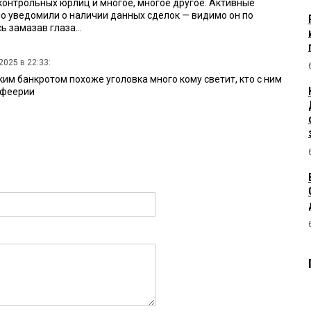
нтрольных юрлиц и многое, многое другое. Активные
 уведомили о наличии данных сделок — видимо он по
 замазав глаза...
2025 в 22:33:
им банкротом похоже уголовка много кому светит, кто с ним
 феерии
2025 в 22:32:
 значит. Тогда Садыкову уголовка светит за феерического
 22:29:
пределение от 08.10.2025 года: Садыков 07.10.2025 подаёт
обременений, 08.10.2025 сразу определение появляется о
тайства 10.10.2025 без вызова лиц и предлагается за менее
 возражения направить, пока публикации нет как сегодня
 вызова лиц, главное чтобы имущество со снятыми
ами никуда не исчезло без оценки и до торгов или как
о ранее заложено или продано, тогда кредиторам надо будет
ривать