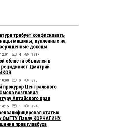
атура требует конфисковать
вницы машины, купленные на
твержденные доходы
 12:01
4
1917
ой области объявлен в
 рецидивист Дмитрий
ИКОВ
 10:00
0
896
 прокурор Центрального
 Омска возглавил
атуру Алтайского края
 14:15
1
1248
реквалифицировал статью
у ОмГТУ Павлу КОРЧАГИНУ
ушение прав главбуха