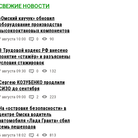
СВЕЖИЕ НОВОСТИ
«Омский каучук» обновил
оборудование производства
высокооктановых компонентов
7 августа 10:00
0
90
В Трудовой кодекс РФ внесено
понятие «стажёр» и разъяснены
условия стажировок
7 августа 09:30
0
132
Сергею КОЗУБЕНКО продлили
СИЗО до сентября
7 августа 09:00
2
223
На «островке безопасности» в
центре Омска водитель
автомобиля «Лада Гранта» сбил
семь пешеходов
6 августа 18:02
4
813