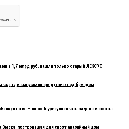
0:25:
е рассказать про этого феерического банкрота?
ами в 1,7 млрд руб. нашли только старый ЛЕКСУС
авод, где выпускали продукцию под брендом
«Банкротство – способ урегулировать задолженность»
з Омска, построившая для сирот аварийный дом