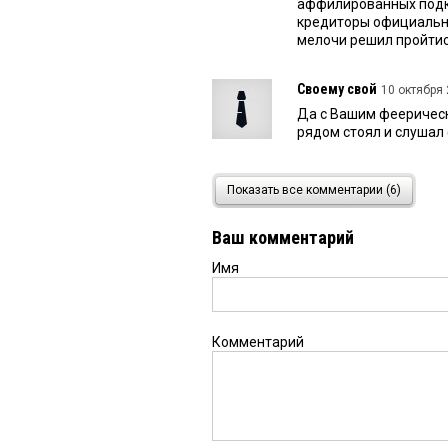
аффилированных подко
кредиторы официально
мелочи решил пройтись
Своему свой
10 октября 
Да с Вашим феерическ
рядом стоял и слушал
Свой своему
10 октября 
Показать все комментарии (6)
Да ладно, Вы не юрист
банкрота
Ваш комментарий
Имя
Своему
10 октября 2025 в
Почему всё? Читайте о
ходатайство о снятии 
рассмотрении его хода
Комментарий
чем 2 дня кредиторам
прошло заседание без
обеспечительными мер
окажется кому-то был
долго вникать и оспа