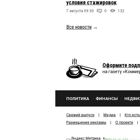
условия стажировок
7 августа 09:30
0
132
Все новости
→
Оформите подп
на газету «Комме
ПОЛИТИКА
ФИНАНСЫ
НЕДВИ
Свежий выпуск
Медиа
Кто есть
Размещение рекламы
О проекте
kv
news.ru