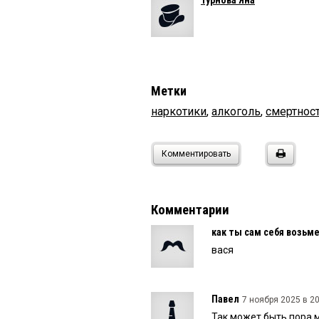
Турнова Яна
Метки
наркотики
,
алкоголь
,
смертнос
Комментировать
Комментарии
как ты сам себя возьм
вася
Павел
7 ноября 2025 в 20
Так может быть пора 