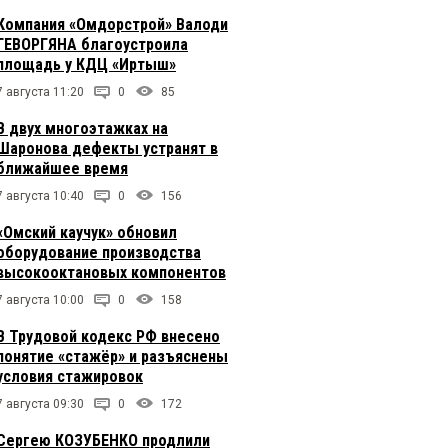
Компания «Омдорстрой» Валоди
ГЕВОРГЯНА благоустроила
площадь у КДЦ «Иртыш»
7 августа 11:20
0
85
В двух многоэтажках на
Шаронова дефекты устранят в
ближайшее время
7 августа 10:40
0
156
«Омский каучук» обновил
оборудование производства
высокооктановых компонентов
7 августа 10:00
0
158
В Трудовой кодекс РФ внесено
понятие «стажёр» и разъяснены
условия стажировок
7 августа 09:30
0
172
Сергею КОЗУБЕНКО продлили