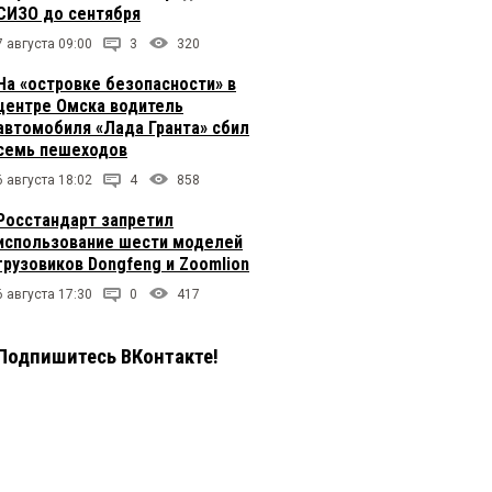
СИЗО до сентября
7 августа 09:00
3
320
На «островке безопасности» в
центре Омска водитель
автомобиля «Лада Гранта» сбил
семь пешеходов
6 августа 18:02
4
858
Росстандарт запретил
использование шести моделей
грузовиков Dongfeng и Zoomlion
6 августа 17:30
0
417
Подпишитесь ВКонтакте!