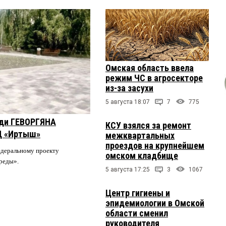
Омская область ввела
режим ЧС в агросекторе
из-за засухи
5 августа 18:07
7
775
оди ГЕВОРГЯНА
КСУ взялся за ремонт
Ц «Иртыш»
межквартальных
проездов на крупнейшем
едеральному проекту
омском кладбище
среды».
5 августа 17:25
3
1067
Центр гигиены и
эпидемиологии в Омской
области сменил
руководителя