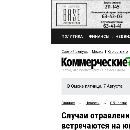
ПОЛИТИКА
ФИНАНСЫ
НЕДВИ
Свежий выпуск
Медиа
Кто есть кто
О том, что происходит на самом деле
В Омске пятница, 7 Августа
Главная
→
Новости
→
Общество
Случаи отравлени
встречаются на ю