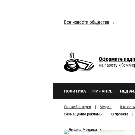
Все новости общества
→
Оформите подп
на газету «Комме
ПОЛИТИКА
ФИНАНСЫ
НЕДВИ
Свежий выпуск
Медиа
Кто есть
Размещение рекламы
О проекте
kv
news.ru