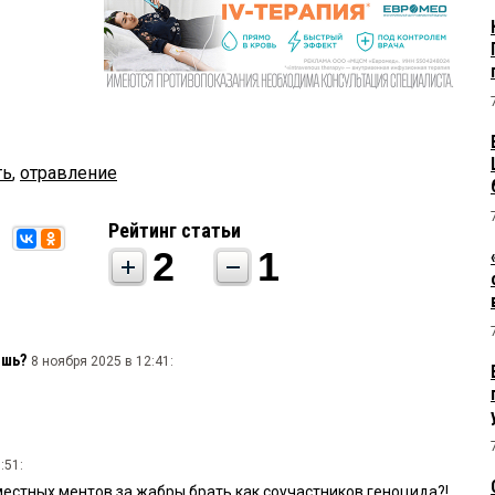
ть
,
отравление
Рейтинг статьи
2
1
ешь?
8 ноября 2025 в 12:41:
:51:
местных ментов за жабры брать как соучастников геноцида?!