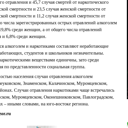
ого отравления и 45,7 случая смертей от наркотического
ской смертности и 23,5 случая женской смертности от
жской смертности и 11,2 случая женской смертности от
го числа зарегистрированных острых отравлений алкоголем
19,8% среди женщин, а от общего числа отравлений
н и 6,8% среди женщин.
я алкоголем и наркотиками составляют неработающие
работающих, студентов и школьников незначительны.
наркотическими веществами единичны, зато среди
ая по представленности социальная группа.
ностью населения случаи отравления алкоголем
шеуковском, Знаменском, Калачинском, Муромцевском,
йонах. Случаи отравления наркотиками чаще встречались
инском, Муромцевском, Оконешниковском, Павлоградском,
х – иными словами, на юго-востоке региона.
or.ru