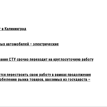
 в Калининград
ных автомобилей – электрические
ания СТУ срочно переходит на круглосуточную работу
тся перестроить свою работу в рамках продолжения
 обелению рынка товаров, ввозимых из государств –