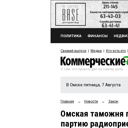
ПОЛИТИКА
ФИНАНСЫ
НЕДВИ
Свежий выпуск
Медиа
Кто есть кто
О том, что происходит на самом деле
В Омске пятница, 7 Августа
Главная
→
Новости
→
Закон
Омская таможня 
партию радиопри