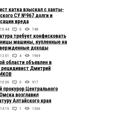
ст катка взыскал с ханты-
ского СУ №967 долги и
сации вреда
 15:44
0
748
атура требует конфисковать
вницы машины, купленные на
твержденные доходы
 12:01
4
1969
ой области объявлен в
 рецидивист Дмитрий
ИКОВ
 10:00
0
917
 прокурор Центрального
 Омска возглавил
атуру Алтайского края
 14:15
1
1266