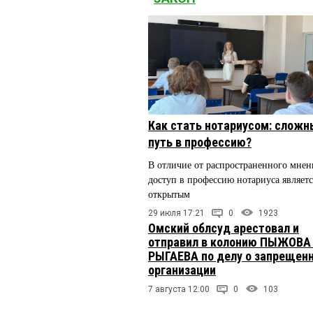
Как стать нотариусом: сложн
путь в профессию?
В отличие от распространенного мнен
доступ в профессию нотариуса являетс
открытым
29 июля 17:21
0
1923
Омский облсуд арестовал и
отправил в колонию ПЫЖОВА
РЫГАЕВА по делу о запрещен
организации
7 августа 12:00
0
103