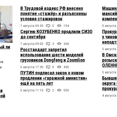
В Трудовой кодекс РФ внесено
Машини
понятие «стажёр» и разъяснены
мансий
условия стажировок
компен
7 августа 09:30
0
194
5 августа
Сергею КОЗУБЕНКО продлили СИЗО
Прокур
до сентября
у чино
непод
7 августа 09:00
3
368
ый ли
Росстандарт запретил
5 августа
использование шести моделей
В Омск
грузовиков Dongfeng и Zoomlion
розыск
ия
ОЛЕНН
я
6 августа 17:30
0
430
ПУТИН подписал закон о новом
5 августа
продлении «гаражной амнистии»
Бывший
ещё на пять лет
округа
прокур
 и
6 августа 11:10
2
550
ной
4 августа