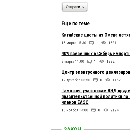
Отправить
Еще по теме
Китайские цветы из Омска летят
15 марта 15:30
1
1581
40% ввезенных в Сибирь импорт
9 марта 11:00
1
1332
Центр электронного деклариров
12 декабря 08:50
0
1152
Таможня: участникам ВЭД приде
правительственной политики по
членов ЕАЭС
16 ноября 14:00
0
2194
ЗАКОН