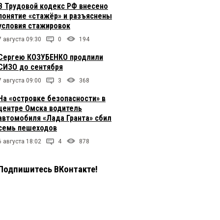
В Трудовой кодекс РФ внесено
понятие «стажёр» и разъяснены
условия стажировок
7 августа 09:30
0
194
Сергею КОЗУБЕНКО продлили
СИЗО до сентября
7 августа 09:00
3
368
На «островке безопасности» в
центре Омска водитель
автомобиля «Лада Гранта» сбил
семь пешеходов
6 августа 18:02
4
878
Подпишитесь ВКонтакте!