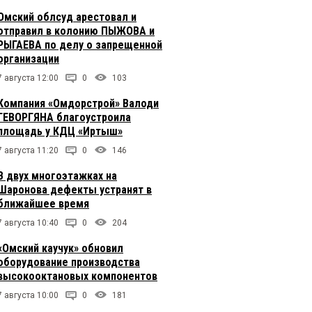
Омский облсуд арестовал и
отправил в колонию ПЫЖОВА и
РЫГАЕВА по делу о запрещенной
организации
7 августа 12:00
0
103
Компания «Омдорстрой» Валоди
ГЕВОРГЯНА благоустроила
площадь у КДЦ «Иртыш»
7 августа 11:20
0
146
В двух многоэтажках на
Шаронова дефекты устранят в
ближайшее время
7 августа 10:40
0
204
«Омский каучук» обновил
оборудование производства
высокооктановых компонентов
7 августа 10:00
0
181