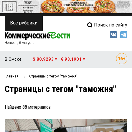
Все рубрики
Поиск по сайту
ПОЛИТИКА
Свежий выпуск
Медиа
ФИНАНСЫ
Четверг, 6 Августа
Кто есть кто
НЕДВИЖИМОСТЬ
В Омске:
$ 80,9293
€ 93,1901
Интервью
БИЗНЕС
Главная
→
Страницы c тегом "таможня"
Мнения
ОБЩЕСТВО
Страницы c тегом "таможня"
Рейтинги
ЗАКОН
Блоги
НОВОСТИ КОМПАНИЙ
Найдено
88
материалов
Архив
ПРОИСШЕСТВИЯ
СТИЛЬ ЖИЗНИ