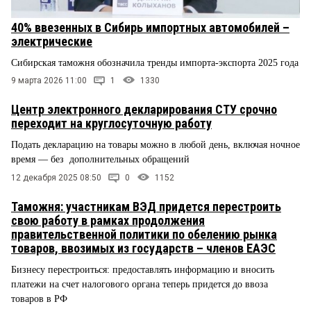
40% ввезенных в Сибирь импортных автомобилей –
электрические
Сибирская таможня обозначила тренды импорта-экспорта 2025 года
9 марта 2026 11:00
1
1330
Центр электронного декларирования СТУ срочно
переходит на круглосуточную работу
Подать декларацию на товары можно в любой день, включая ночное
время — без дополнительных обращений
12 декабря 2025 08:50
0
1152
Таможня: участникам ВЭД придется перестроить
свою работу в рамках продолжения
правительственной политики по обелению рынка
товаров, ввозимых из государств – членов ЕАЭС
Бизнесу перестроиться: предоставлять информацию и вносить
платежи на счет налогового органа теперь придется до ввоза
товаров в РФ