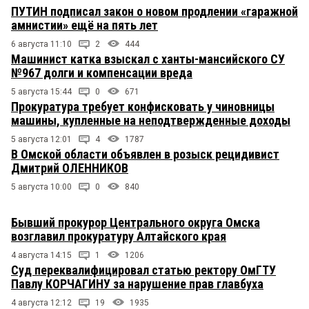
ПУТИН подписал закон о новом продлении «гаражной
амнистии» ещё на пять лет
6 августа 11:10
2
444
Машинист катка взыскал с ханты-мансийского СУ
№967 долги и компенсации вреда
5 августа 15:44
0
671
Прокуратура требует конфисковать у чиновницы
машины, купленные на неподтвержденные доходы
5 августа 12:01
4
1787
В Омской области объявлен в розыск рецидивист
Дмитрий ОЛЕННИКОВ
5 августа 10:00
0
840
Бывший прокурор Центрального округа Омска
возглавил прокуратуру Алтайского края
4 августа 14:15
1
1206
Суд переквалифицировал статью ректору ОмГТУ
Павлу КОРЧАГИНУ за нарушение прав главбуха
4 августа 12:12
19
1935