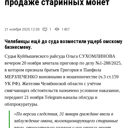
продаже старинных монет
СТИЛЬ ЖИЗНИ
21 ноября 2025 12:00
1
1457
Челябинцы ещё до суда возместили ущерб омскому
бизнесмену.
Судья Куйбышевского райсуда Ольга СУХОМЛИНОВА
вечером 20 ноября зачитала приговор по делу №1-288/2025,
в котором признала братьев Григория и Панфила
МЕРЗЛЕЧЕНКО виновными в мошенничестве (ч.3 ст.159
УК РФ). Жителям Челябинской области с учётом
смягчающих обстоятельств назначено условное наказание,
передают 21 ноября Тelegram-каналы облсуда и
облпрокуратуры.
«
По версии следствия, 31 января граждане ввели в
заблуждение омича, коллекционирующего старинные
вещи, относительно наличия у них ценных монет