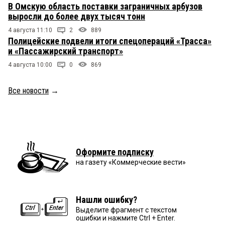
В Омскую область поставки заграничных арбузов
выросли до более двух тысяч тонн
4 августа 11:10
2
889
Полицейские подвели итоги спецопераций «Трасса»
и «Пассажирский транспорт»
4 августа 10:00
0
869
Все новости
→
Оформите подписку
на газету «Коммерческие вести»
Нашли ошибку?
Выделите фрагмент с текстом
ошибки и нажмите Ctrl + Enter.