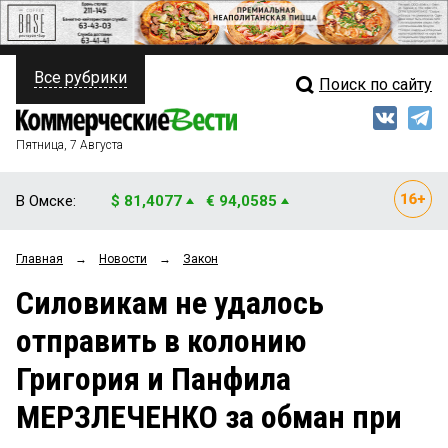
Все рубрики
Поиск по сайту
ПОЛИТИКА
Свежий выпуск
Медиа
ФИНАНСЫ
Пятница, 7 Августа
Кто есть кто
НЕДВИЖИМОСТЬ
В Омске:
$ 81,4077
€ 94,0585
Интервью
БИЗНЕС
Главная
→
Новости
→
Закон
Мнения
ОБЩЕСТВО
Силовикам не удалось
Рейтинги
ЗАКОН
отправить в колонию
Блоги
НОВОСТИ КОМПАНИЙ
Григория и Панфила
Архив
ПРОИСШЕСТВИЯ
МЕРЗЛЕЧЕНКО за обман при