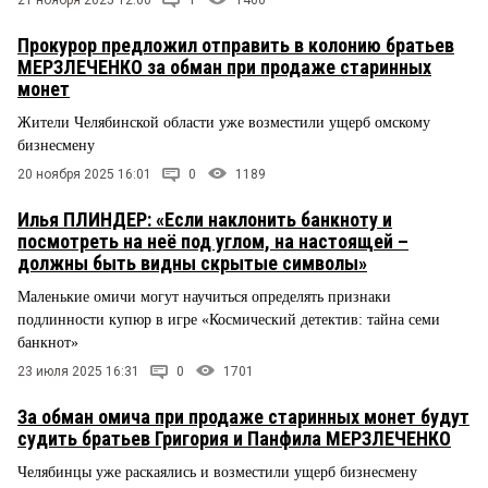
21 ноября 2025 12:00
1
1460
Прокурор предложил отправить в колонию братьев
МЕРЗЛЕЧЕНКО за обман при продаже старинных
монет
Жители Челябинской области уже возместили ущерб омскому
бизнесмену
20 ноября 2025 16:01
0
1189
Илья ПЛИНДЕР: «Если наклонить банкноту и
посмотреть на неё под углом, на настоящей –
должны быть видны скрытые символы»
Маленькие омичи могут научиться определять признаки
подлинности купюр в игре «Космический детектив: тайна семи
банкнот»
23 июля 2025 16:31
0
1701
За обман омича при продаже старинных монет будут
судить братьев Григория и Панфила МЕРЗЛЕЧЕНКО
Челябинцы уже раскаялись и возместили ущерб бизнесмену