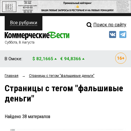
Все рубрики
Поиск по сайту
ПОЛИТИКА
Свежий выпуск
Медиа
ФИНАНСЫ
Суббота, 8 Августа
Кто есть кто
НЕДВИЖИМОСТЬ
В Омске:
$ 82,1665
€ 94,8366
Интервью
БИЗНЕС
Главная
→
Страницы c тегом "фальшивые деньги"
Мнения
ОБЩЕСТВО
Страницы c тегом "фальшивые
Рейтинги
ЗАКОН
деньги"
Блоги
НОВОСТИ КОМПАНИЙ
Архив
Найдено
38
материалов
ПРОИСШЕСТВИЯ
СТИЛЬ ЖИЗНИ