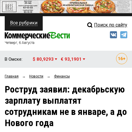
Все рубрики
Поиск по сайту
ПОЛИТИКА
Свежий выпуск
Медиа
ФИНАНСЫ
Четверг, 6 Августа
Кто есть кто
НЕДВИЖИМОСТЬ
В Омске:
$ 80,9293
€ 93,1901
Интервью
БИЗНЕС
Главная
→
Новости
→
Финансы
Мнения
ОБЩЕСТВО
Роструд заявил: декабрьскую
Рейтинги
ЗАКОН
зарплату выплатят
Блоги
НОВОСТИ КОМПАНИЙ
сотрудникам не в январе, а до
Архив
ПРОИСШЕСТВИЯ
Нового года