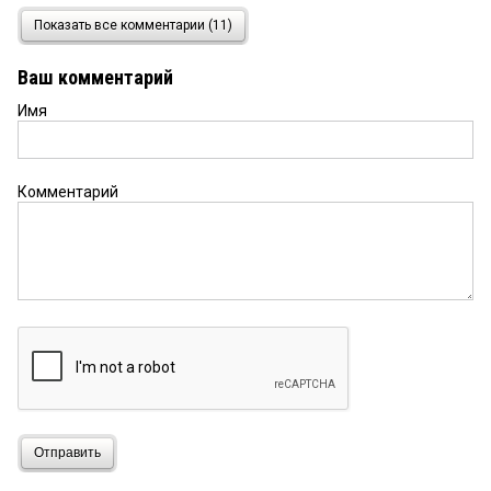
123
3 января 2026 в 21:06:
Показать все комментарии (11)
куриная дрокер а у вай у зели сколько
говорилен?
Ваш комментарий
Имя
Подопытный омич
3 января 2026 в 13:36:
Один другого моложе. Красавцы
Комментарий
Тоже Виталий
3 января 2026 в 11:41:
Правильно, пусть по кабинетам и совещаниям
таскаются.
Виталий
2 января 2026 в 21:37:
удачных решений и хороших идей! с молодежью
нужно активно работать, вовлекать их в
интересные вещи, чтобы по подворотням
меньше желания таскаться было
Отправить
Ира
2 января 2026 в 19:56: