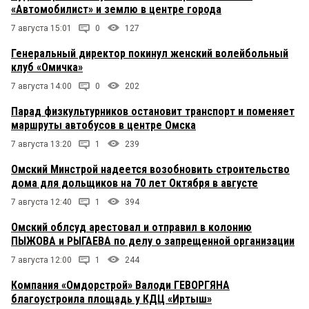
«Автомобилист» и землю в центре города
7 августа 15:01
0
127
Генеральный директор покинул женский волейбольный
клуб «Омичка»
7 августа 14:00
0
202
Парад физкультурников остановит транспорт и поменяет
маршруты автобусов в центре Омска
7 августа 13:20
1
239
Омский Минстрой надеется возобновить строительство
дома для дольщиков на 70 лет Октября в августе
7 августа 12:40
1
394
Омский облсуд арестовал и отправил в колонию
ПЫЖОВА и РЫГАЕВА по делу о запрещенной организации
7 августа 12:00
1
244
Компания «Омдорстрой» Валоди ГЕВОРГЯНА
благоустроила площадь у КДЦ «Иртыш»