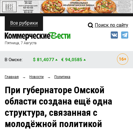
Все рубрики
Поиск по сайту
ПОЛИТИКА
Свежий выпуск
Медиа
ФИНАНСЫ
Пятница, 7 Августа
Кто есть кто
НЕДВИЖИМОСТЬ
В Омске:
$ 81,4077
€ 94,0585
Интервью
БИЗНЕС
Главная
→
Новости
→
Политика
Мнения
ОБЩЕСТВО
При губернаторе Омской
Рейтинги
ЗАКОН
области создана ещё одна
Блоги
НОВОСТИ КОМПАНИЙ
структура, связанная с
Архив
ПРОИСШЕСТВИЯ
молодёжной политикой